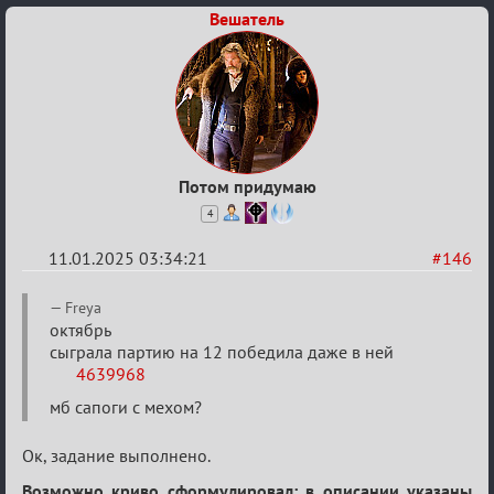
Вешатель
Потом придумаю
4
11.01.2025 03:34:21
#146
Re:
Freya
Двенадцать
октябрь
сыграла партию на 12 победила даже в ней
месяцев
4639968
2025
мб сапоги с мехом?
Ок, задание выполнено.
Возможно криво сформулировал: в описании указаны