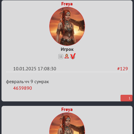
Freya
Игрок
11
10.01.2025 17:08:30
#129
Re:
февраль чч 9 сумрак
Двенадцать
4639890
месяцев
1
2025
Freya