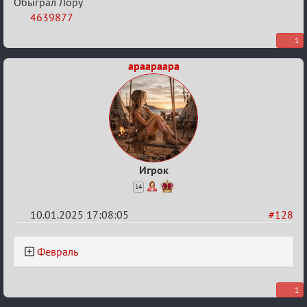
Обыграл Лору
4639877
1
apaapaapa
Игрок
14
10.01.2025 17:08:05
#128
Re:
Февраль
Двенадцать
месяцев
1
2025