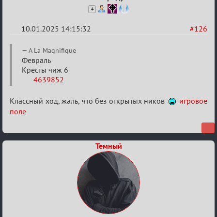
4
10.01.2025 14:15:32
#126
Re:
A La Magnifique
Двенадцать
Февраль
Кресты чиж 6
месяцев
4639852
2025
Классный ход, жаль, что без открытых ников
игровое
поле
Темный