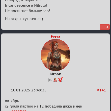
Incandescence и Nitrolol
Не постигнет больше зло!
На открытку потянет )
4
Freya
Игрок
11
10.01.2025 23:49:35
#141
Re:
октябрь
Двенадцать
сыграла партию на 12 победила даже в ней