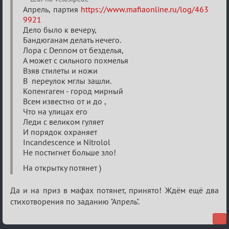
Двенадцать
Апрель, партия
https://www.mafiaonline.ru/log/463
9921
месяцев
Дело было к вечеру,
2025
Бандюганам делать нечего.
Лора с Dennом от безделья,
А может с сильного похмелья
Взяв стилеты и ножи
В переулок мглы зашли.
Копенгаген - город мирный
Всем известно от и до ,
Что на улицах его
Леди с великом гуляет
И порядок охраняет
Incandescence и Nitrolol
Не постигнет больше зло!
На открытку потянет )
Да и на приз в мафах потянет, принято! Ждём ещё два
стихотворения по заданию "Апрель".