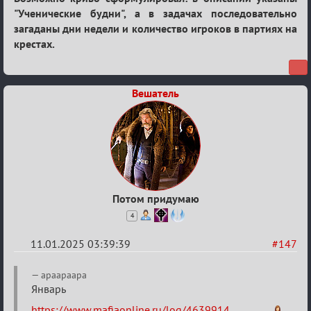
"Ученические будни", а в задачах последовательно
загаданы дни недели и количество игроков в партиях на
крестах.
Вешатель
Потом придумаю
4
11.01.2025 03:39:39
#147
Re:
apaapaapa
Двенадцать
Январь
месяцев
https://www.mafiaonline.ru/log/4639914