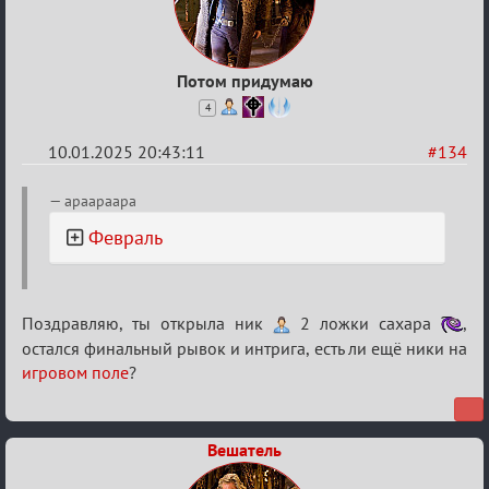
Потом придумаю
4
10.01.2025 20:43:11
#134
Re:
apaapaapa
Двенадцать
Февраль
месяцев
2025
Поздравляю, ты открыла ник
2 ложки сахара
,
остался финальный рывок и интрига, есть ли ещё ники на
игровом поле
?
Вешатель