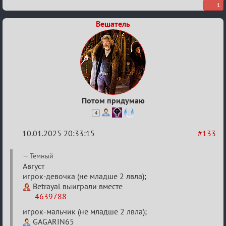
Двенадцать
1
месяцев
Вешатель
2025
Потом придумаю
4
10.01.2025 20:33:15
#133
Re:
Темный
Двенадцать
Август
игрок-девочка (не младше 2 лвла);
месяцев
Betrayal выиграли вместе
2025
4639788
игрок-мальчик (не младше 2 лвла);
GAGARIN65