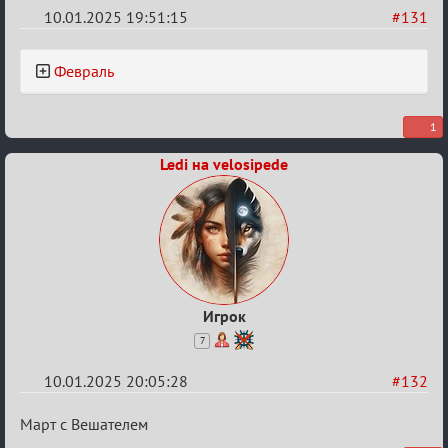
10.01.2025 19:51:15
#131
Re:
Февраль
Двенадцать
месяцев
1
2025
Ledi на velosipede
Игрок
7
10.01.2025 20:05:28
#132
Re:
Март с Вешателем