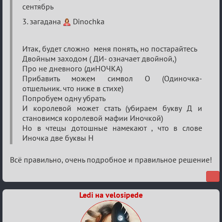
Двенадцать
сентябрь
месяцев
3. загадана
Dinochka
2025
Итак, будет сложно меня понять, но постарайтесь
Двойным заходом ( ДИ- означает двойной,)
Про не дневного (диНОЧКА)
Прибавить можем символ О (Одиночка-
отшельник. что ниже в стихе)
Попробуем одну убрать
И королевой может стать (убираем букву Д и
становимся королевой мафии Иночкой)
Но в чтецы дотошные намекают , что в слове
Иночка две буквы Н
Всё правильно, очень подробное и правильное решение!
Ledi на velosipede