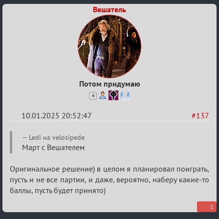
Вешатель
Потом придумаю
4
10.01.2025 20:52:47
#137
Re:
Ledi на velosipede
Двенадцать
Март с Вешателем
месяцев
Оригинальное решение) в целом я планировал поиграть,
2025
пусть и не все партии, и даже, вероятно, наберу какие-то
баллы, пусть будет принято)
1