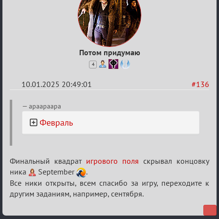
Потом придумаю
4
10.01.2025 20:49:01
#136
Re:
apaapaapa
Двенадцать
Февраль
месяцев
2025
Финальный квадрат
игрового поля
скрывал концовку
ника
September
.
Все ники открыты, всем спасибо за игру, переходите к
другим заданиям, например, сентября.