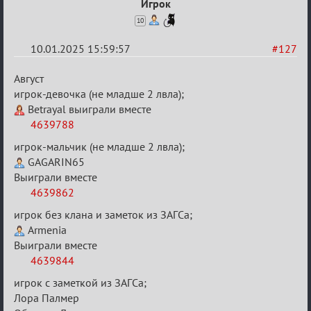
Игрок
10
10.01.2025 15:59:57
#127
Re:
Август
Двенадцать
игрок-девочка (не младше 2 лвла);
Betrayal выиграли вместе
месяцев
4639788
2025
игрок-мальчик (не младше 2 лвла);
GAGARIN65
Выиграли вместе
4639862
игрок без клана и заметок из ЗАГСа;
Armenia
Выиграли вместе
4639844
игрок с заметкой из ЗАГСа;
Лора Палмер