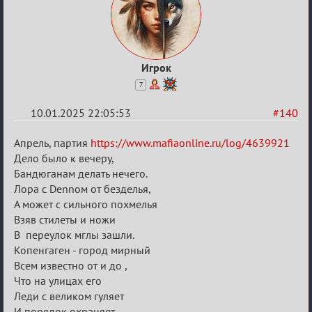
Игрок
7
10.01.2025 22:05:53
#140
Re:
Апрель, партия
https://www.mafiaonline.ru/log/4639921
Двенадцать
Дело было к вечеру,
Бандюганам делать нечего.
месяцев
Лора с Dennом от безделья,
2025
А может с сильного похмелья
Взяв стилеты и ножи
В переулок мглы зашли.
Копенгаген - город мирный
Всем известно от и до ,
Что на улицах его
Леди с великом гуляет
И порядок охраняет