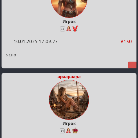
Игрок
11
10.01.2025 17:09:27
#130
Re:
ясно
Двенадцать
месяцев
apaapaapa
2025
Игрок
14