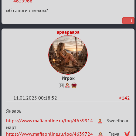
4639968
месяцев
2025
мб сапоги с мехом?
1
apaapaapa
Игрок
14
11.01.2025 00:18:52
#142
Re:
Январь
Двенадцать
https://www.mafiaonline.ru/log/4639914
Sweetheart
месяцев
март
2025
https://www.mafiaonline.ru/log/4639724
Freya