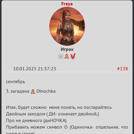
Freya
Игрок
11
10.01.2025 21:37:23
#138
Re:
сентябрь
Двенадцать
3. загадана
Dinochka
месяцев
2025
Итак, будет сложно меня понять, но постарайтесь
Двойным заходом ( ДИ- означает двойной,)
Про не дневного (диНОЧКА)
Прибавить можем символ О (Одиночка- отшельник. что
ниже в стихе)