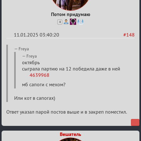
Потом придумаю
4
11.01.2025 03:40:20
#148
Re:
Freya
Двенадцать
Freya
октябрь
месяцев
сыграла партию на 12 победила даже в ней
2025
4639968
мб сапоги с мехом?
Или кот в сапогах)
Ответ указал парой постов выше и в закреп поместил.
Вешатель