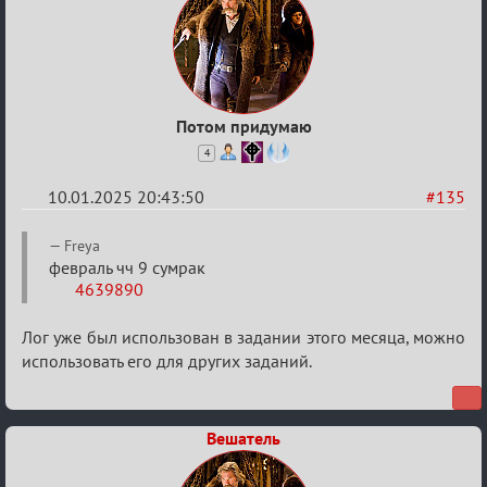
Потом придумаю
4
10.01.2025 20:43:50
#135
Re:
Freya
Двенадцать
февраль чч 9 сумрак
4639890
месяцев
2025
Лог уже был использован в задании этого месяца, можно
использовать его для других заданий.
Вешатель