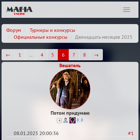
Показ
навиг
Форум
Турниры и конкурсы
Официальные конкурсы
Двенадцать месяцев 2025
←
1
…
4
5
6
7
8
→
Вешатель
Потом придумаю
4
08.01.2025 20:00:36
#1