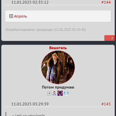
11.01.2025 02:35:12
#144
Re:
Апрель
Двенадцать
месяцев
Отредактировано: apaapaapa (11.01.2025 02:35:41)
2025
2
Вешатель
Потом придумаю
4
11.01.2025 03:29:39
#145
Re:
Ledi на velosipede