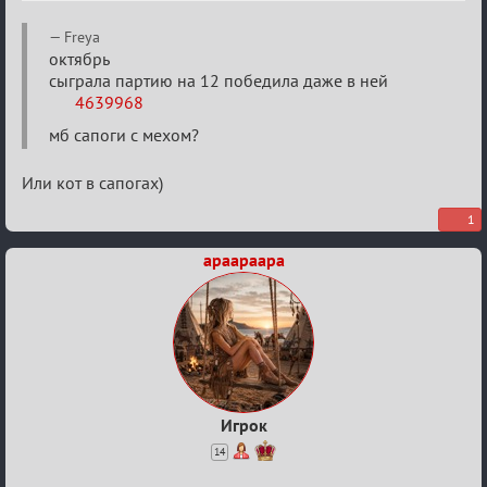
Re:
Freya
Двенадцать
октябрь
сыграла партию на 12 победила даже в ней
месяцев
4639968
2025
мб сапоги с мехом?
Или кот в сапогах)
1
apaapaapa
Игрок
14