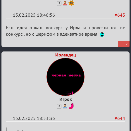
9
15.02.2025 18:46:56
#643
Re:
Есть идея отжать конкурс у Ирла и провести тот же
Кровавая
конкурс , но с шерифом в адекватное время
жатва
2
Ирландец
Игрок
8
15.02.2025 18:53:36
#644
Re: