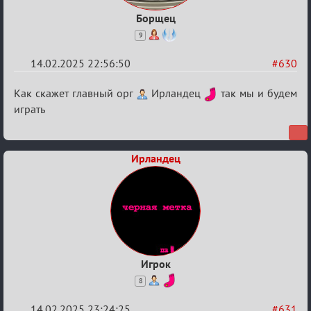
Борщец
9
14.02.2025 22:56:50
#630
Re:
Как скажет главный орг
Ирландец
так мы и будем
Кровавая
играть
жатва
Ирландец
Игрок
8
14.02.2025 23:24:25
#631