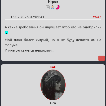
Игрок
8
15.02.2025 02:01:41
#642
Re:
А какие требования он нарушает, чтоб его не одобрили?
Кровавая
жатва
Мой план более хитрый, но я не буду делится им на
форуме...
И мне он кажется неплохим...
Kati
Gro