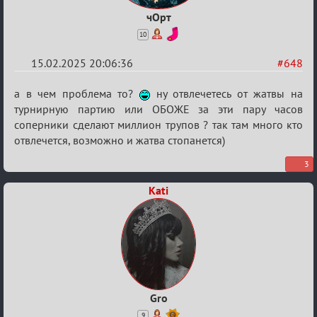
чОрт
10
15.02.2025 20:06:36
#648
Re:
а в чем проблема то?
ну отвлечетесь от жатвы на
Кровавая
турнирную партию или ОБОЖЕ за эти пару часов
соперники сделают миллион трупов ? так там много кто
жатва
отвлечется, возможно и жатва стопанется)
3
Kati
Gro
9