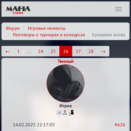
Показ
навиг
Форум
Игровые моменты
Разговоры о турнирах и конкурсах
Кровавая жатва
←
1
…
24
25
26
27
28
→
Темный
Игрок
10
14.02.2025 22:17:05
#626