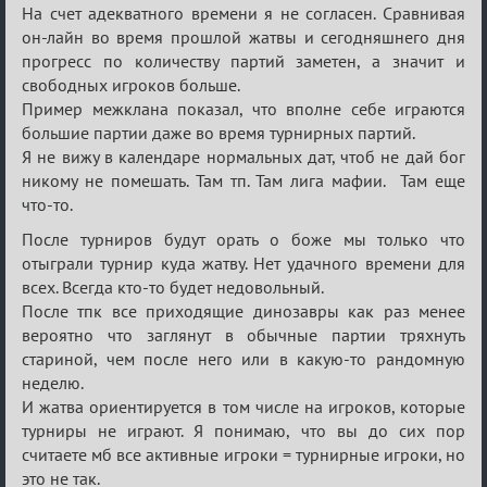
Re:
На счет адекватного времени я не согласен. Сравнивая
Кровавая
он-лайн во время прошлой жатвы и сегодняшнего дня
прогресс по количеству партий заметен, а значит и
жатва
свободных игроков больше.
Пример межклана показал, что вполне себе играются
большие партии даже во время турнирных партий.
Я не вижу в календаре нормальных дат, чтоб не дай бог
никому не помешать. Там тп. Там лига мафии. Там еще
что-то.
После турниров будут орать о боже мы только что
отыграли турнир куда жатву. Нет удачного времени для
всех. Всегда кто-то будет недовольный.
После тпк все приходящие динозавры как раз менее
вероятно что заглянут в обычные партии тряхнуть
стариной, чем после него или в какую-то рандомную
неделю.
И жатва ориентируется в том числе на игроков, которые
турниры не играют. Я понимаю, что вы до сих пор
считаете мб все активные игроки = турнирные игроки, но
это не так.