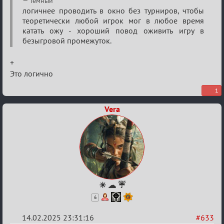
Темный
Кровавая
логичнее проводить в окно без турниров, чтобы
теоретически любой игрок мог в любое время
жатва
катать ожу - хороший повод оживить игру в
безыгровой промежуток.
+
Это логично
1
Vera
☀ ☁ ☔
6
14.02.2025 23:31:16
#633