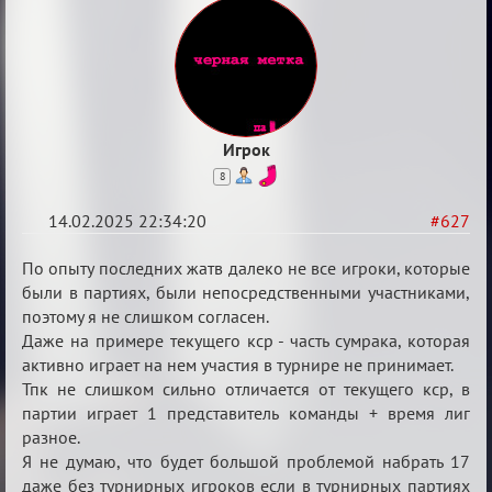
Игрок
8
14.02.2025 22:34:20
#627
Re:
По опыту последних жатв далеко не все игроки, которые
Кровавая
были в партиях, были непосредственными участниками,
поэтому я не слишком согласен.
жатва
Даже на примере текущего кср - часть сумрака, которая
активно играет на нем участия в турнире не принимает.
Тпк не слишком сильно отличается от текущего кср, в
партии играет 1 представитель команды + время лиг
разное.
Я не думаю, что будет большой проблемой набрать 17
даже без турнирных игроков если в турнирных партиях