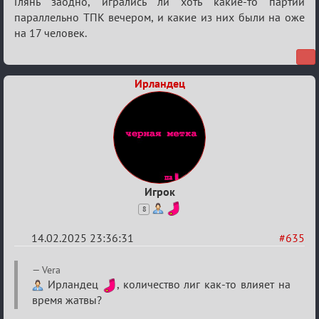
Глянь заодно, игрались ли хоть какие-то партии
параллельно ТПК вечером, и какие из них были на оже
на 17 человек.
Ирландец
Игрок
8
14.02.2025 23:36:31
#635
Re:
Vera
Кровавая
Ирландец
, количество лиг как-то влияет на
время жатвы?
жатва