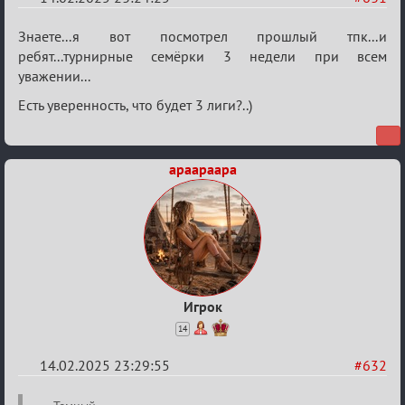
Re:
Знаете...я вот посмотрел прошлый тпк...и
Кровавая
ребят...турнирные семёрки 3 недели при всем
уважении...
жатва
Есть уверенность, что будет 3 лиги?..)
apaapaapa
Игрок
14
14.02.2025 23:29:55
#632
Re: