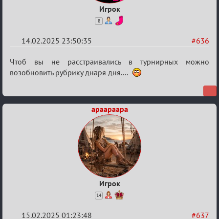
Игрок
8
14.02.2025 23:50:35
#636
Re:
Чтоб вы не расстраивались в турнирных можно
Кровавая
возобновить рубрику днаря дня....
жатва
apaapaapa
Игрок
14
15.02.2025 01:23:48
#637