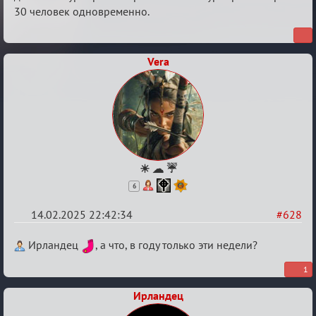
30 человек одновременно.
Vera
☀ ☁ ☔
6
14.02.2025 22:42:34
#628
Re:
Ирландец
, а что, в году только эти недели?
Кровавая
1
жатва
Ирландец