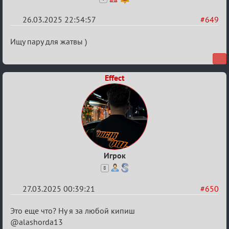
26.03.2025 22:54:57
#649
Re:
Ищу пару для жатвы )
Кровавая
жатва
Effect
Игрок
8
27.03.2025 00:39:21
#650
Re:
Это еще что? Ну я за любой кипиш
Кровавая
@alashorda13