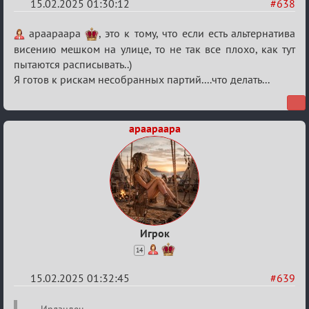
15.02.2025 01:30:12
#638
Re:
apaapaapa
, это к тому, что если есть альтернатива
Кровавая
висению мешком на улице, то не так все плохо, как тут
пытаются расписывать..)
жатва
Я готов к рискам несобранных партий....что делать...
apaapaapa
Игрок
14
15.02.2025 01:32:45
#639
Re:
Ирландец