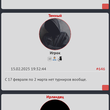
Темный
Игрок
10
15.02.2025 19:32:44
#646
Re:
С 17 февраля по 2 марта нет турниров вообще.
Кровавая
жатва
Ирландец