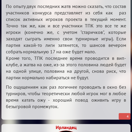
Re:
По опыту двух последних жатв можно сказать, что состав
Кровавая
участников конкурса представляет из себя как раз
список активных игроков проекта в текущий момент.
жатва
Точно так же, как и все участники ТПК это все те же
игроки (конечно же, с учетом "старичков", которые
заходят сыграть именно свои турнирные игры). Если
партия какой-то лиги затянется, то шансов вечером
собрать нормальную 17 на оже будет мало.
Кроме того, ТПК последнее время проводится в вип-
клубе, а жатва на оже, из-за этого половина людей будет
на одной улице, половина на другой, снова риск, что
партии нормально набираться не будут.
По ощущениям как раз логичнее проводить в окно без
турниров, чтобы теоретически любой игрок мог в любое
время катать ожу - хороший повод оживить игру в
безыгровой промежуток.
4
Ирландец