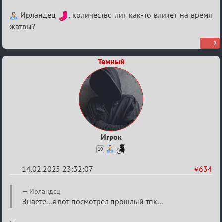
Re:
Ирландец
, количество лиг как-то влияет на время
Кровавая
жатвы?
жатва
2
Темный
Игрок
10
14.02.2025 23:32:07
#634
Re:
Ирландец
Кровавая
Знаете...я вот посмотрел прошлый тпк...
жатва