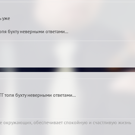
ь уже
опя бухту неверными ответами...
ГГ топя бухту неверными ответами...
е окружающих, обеспечивает спокойную и счастливую жизнь