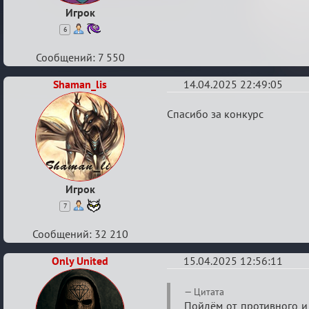
Игрок
6
Сообщений: 7 550
Shaman_lis
14.04.2025 22:49:05
Re:
Спасибо за конкурс
Мозговой
штурм
Игрок
7
Сообщений: 32 210
Only United
15.04.2025 12:56:11
Re:
Цитата
Мозговой
Пойдём от противного и 