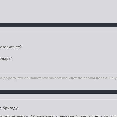
Назовите ее?
онарь."
 дорогу, это означает, что животное идет по своим делам. Не 
ю бригаду
тической шутке ИХ называют предками "правды» (что за софи