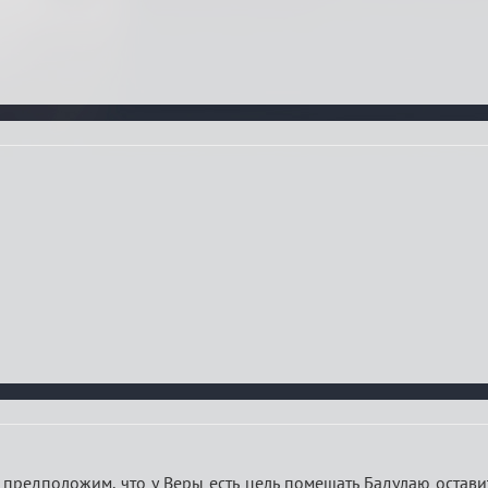
предположим, что у Веры есть цель помешать Бадулаю оставит