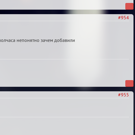
#954
, полчаса непонятно зачем добавили
#955