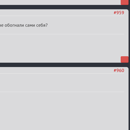
#959
 не обогнали сами себя?
#960