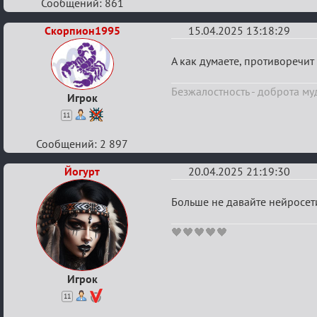
Сообщений: 861
Скорпион1995
15.04.2025 13:18:29
Re:
А как думаете, противоречит
Мозговой
Безжалостность - доброта му
штурм
Игрок
11
Сообщений: 2 897
Йогурт
20.04.2025 21:19:30
Re:
Больше не давайте нейросети
Мозговой
🖤🖤🖤🖤🖤
штурм
Игрок
11