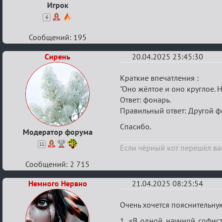
Игрок
6
Сообщений: 195
Сирень
20.04.2025 23:45:30
Re:
Краткие впечатления :
Мозговой
"Оно жёлтое и оно круглое. 
Ответ: фонарь.
штурм
Правильный ответ: Другой ф
Спасибо.
Модератор форума
11
Если чёрный кот перешёл вам
Сообщений: 2 715
Немного Нервно
21.04.2025 08:25:54
Re:
Очень хочется пояснительну
Мозговой
1. «В одной научной софис