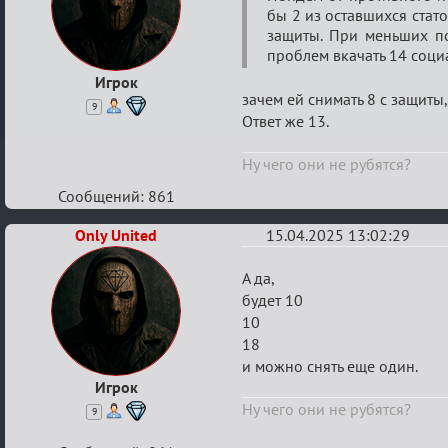
бы 2 из оставшихся стато
штурм
защиты. При меньших по
проблем вкачать 14 соци
Игрок
зачем ей снимать 8 с защиты,
9
Ответ же 13.
Ну чего они не рубятся?
Сообщений: 861
Only United
15.04.2025 13:02:29
Re:
А да,
Мозговой
будет 10
10
штурм
18
и можно снять еще один.
Игрок
Ну чего они не рубятся?
9