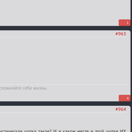
1
#963
усложняйте себе жизнь.
4
#964
стическая шутка такая? И в каком месте в этой шутке ИХ