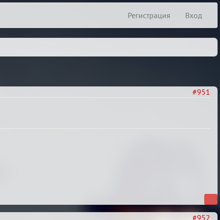
Регистрация
Вход
#951
#952