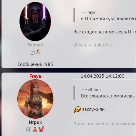
Re:
Freya
Мозговой
я ГГ помогаю, успокойтес
штурм
Все сходится, помогаешь ГГ т
Banned
@Valera_traktorist
6
Сообщений: 983
Freya
14.04.2025 14:12:00
Re:
Evil bob
Мозговой
Все сходится, помогаешь 
штурм
заслужили
Игрок
Хрен, положенный на мнени
11