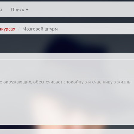
и
Поиск
нкурсах
Мозговой штурм
е окружающих, обеспечивает спокойную и счастливую жизнь