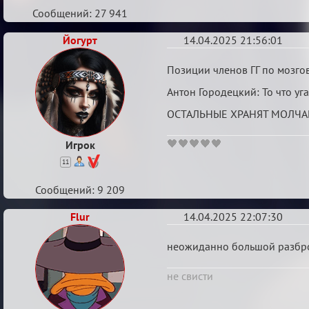
Сообщений: 27 941
Йогурт
14.04.2025 21:56:01
Re:
Позиции членов ГГ по мозго
Мозговой
Антон Городецкий: То что уг
штурм
ОСТАЛЬНЫЕ ХРАНЯТ МОЛЧА
🖤🖤🖤🖤🖤
Игрок
11
Сообщений: 9 209
Flur
14.04.2025 22:07:30
Re:
неожиданно большой разбр
Мозговой
не свисти
штурм