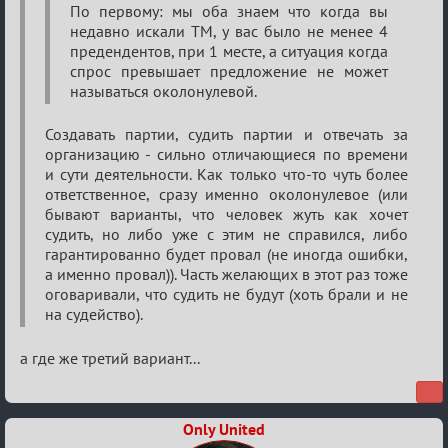
По первому: мы оба знаем что когда вы
о
недавно искали ТМ, у вас было не менее 4
XIX
предендентов, при 1 месте, а ситуация когда
ТПК.
спрос превышает предложение не может
называться околонулевой.
Создавать партии, судить партии и отвечать за
организацию - сильно отличающиеся по времени
и сути деятельности. Как только что-то чуть более
ответственное, сразу именно околонулевое (или
бывают варианты, что человек жуть как хочет
судить, но либо уже с этим не справился, либо
гарантированно будет провал (не иногда ошибки,
а именно провал)). Часть желающих в этот раз тоже
оговаривали, что судить не будут (хоть брали и не
на судейство).
а где же третий вариант...
Only United