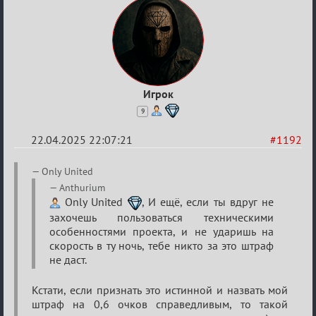
Игрок
9
22.04.2025 22:07:21
#1192
Re:
Only United
Разговоры
Anthurium
Only United
, И ещё, если ты вдруг не
о
захочешь пользоваться техническими
XIX
особенностями проекта, и не ударишь на
ТПК.
скорость в ту ночь, тебе никто за это штраф
не даст.
Кстати, если признать это истинной и назвать мой
штраф на 0,6 очков справедливым, то такой