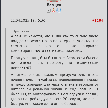
Борщец
9
22.04.2025 19:45:36
#1184
Re:
Грустника
Разговоры
А вам не кажется, что Онли как-то сильно часто
поддается Веро? Что-то меня терзают уже смутные
о
сомнения… недавно он даже вскрылся
XIX
комиссаром вместо нее и сажал лжекома.
ТПК.
Прошу уточнить, был бы штраф Веро, если бы она
не успела дать проверку по техническим
причинам?!
А также, считаю важным предусмотреть штраф
невнимательным мафиози, прошляпившим проход
и продолжающим два часа отвлекать игроков от
интересной реальной жизни. И еще, если бы я
была ТМ, то оштрафовала бы Асмодеуса в партии,
где он на тройке думал всего 20 секунд, это очень
быстро, мне кажется, что он не боролся.