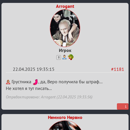
Arrogant
Игрок
8
22.04.2025 19:35:15
#1181
Re:
Грустника
, да, Веро получила бы штраф...
Разговоры
Не хотел я тут писать...
о
Отредактировано: Arrogant (22.04.2025 19:35:56)
XIX
1
ТПК.
Немного Нервно