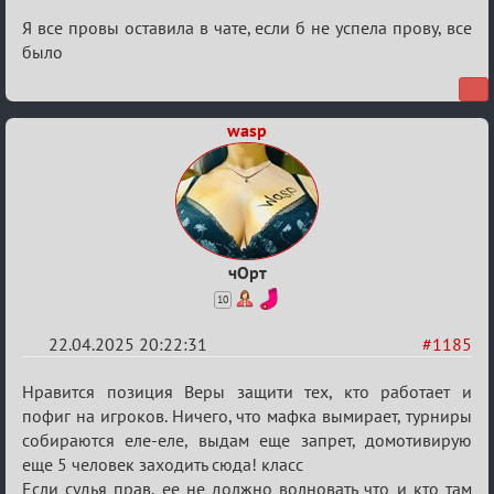
Я все провы оставила в чате, если б не успела прову, все
было
wasp
чОрт
10
22.04.2025 20:22:31
#1185
Re:
Нравится позиция Веры защити тех, кто работает и
Разговоры
пофиг на игроков. Ничего, что мафка вымирает, турниры
собираются еле-еле, выдам еще запрет, домотивирую
о
еще 5 человек заходить сюда! класс
XIX
Если судья прав, ее не должно волновать что и кто там