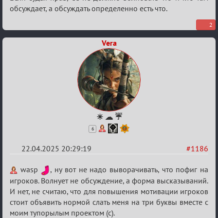
ТПК.
обсуждает, а обсуждать определенно есть что.
2
Vera
☀ ☁ ☔
6
22.04.2025 20:29:19
#1186
Re:
wasp
, ну вот не надо выворачивать, что пофиг на
Разговоры
игроков. Волнует не обсуждение, а форма высказываний.
И нет, не считаю, что для повышения мотивации игроков
о
стоит объявить нормой слать меня на три буквы вместе с
XIX
моим тупорылым проектом (с).