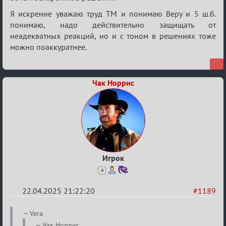
Я искренне уважаю труд ТМ и понимаю Веру и 5 ш.б.
понимаю, надо действительно защищать от
неадекватных реакций, но и с тоном в решениях тоже
можно поаккуратнее.
Чак Норрис
Игрок
4
22.04.2025 21:22:20
#1189
Re:
Vera
Разговоры
Чак Норрис