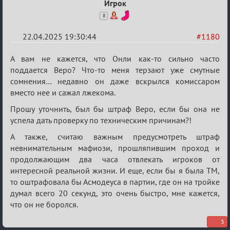
Игрок
8
22.04.2025 19:30:44
#1180
Re:
А вам не кажется, что Онли как-то сильно часто
Разговоры
поддается Веро? Что-то меня терзают уже смутные
сомнения… недавно он даже вскрылся комиссаром
о
вместо нее и сажал лжекома.
XIX
Прошу уточнить, был бы штраф Веро, если бы она не
ТПК.
успела дать проверку по техническим причинам?!
А также, считаю важным предусмотреть штраф
невнимательным мафиози, прошляпившим проход и
продолжающим два часа отвлекать игроков от
интересной реальной жизни. И еще, если бы я была ТМ,
то оштрафовала бы Асмодеуса в партии, где он на тройке
думал всего 20 секунд, это очень быстро, мне кажется,
что он не боролся.
3