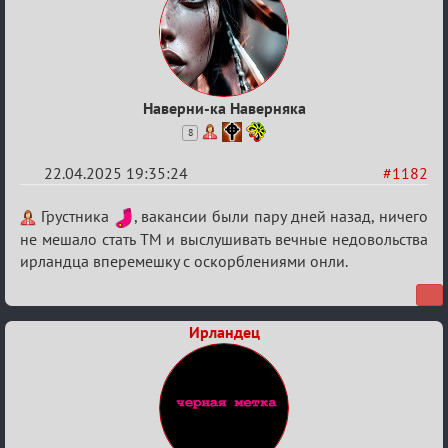
Наверни-ка Наверняка
8
22.04.2025 19:35:24
#1182
Re:
Грустника
, вакансии были пару дней назад, ничего
Разговоры
не мешало стать ТМ и выслушивать вечные недовольства
ирландца вперемешку с оскорблениями онли.
о
XIX
ТПК.
Ирландец