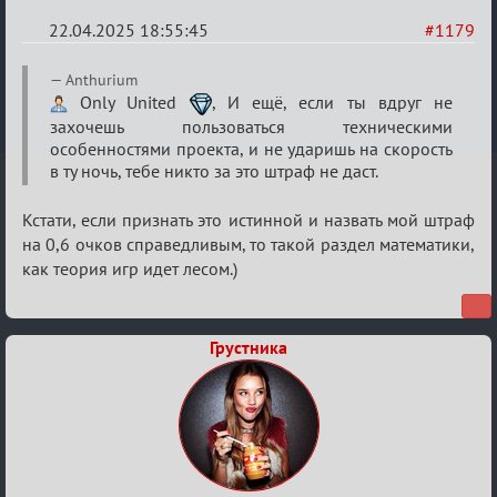
22.04.2025 18:55:45
#1179
Re:
Anthurium
Разговоры
Only United
, И ещё, если ты вдруг не
захочешь пользоваться техническими
о
особенностями проекта, и не ударишь на скорость
XIX
в ту ночь, тебе никто за это штраф не даст.
ТПК.
Кстати, если признать это истинной и назвать мой штраф
на 0,6 очков справедливым, то такой раздел математики,
как теория игр идет лесом.)
Грустника