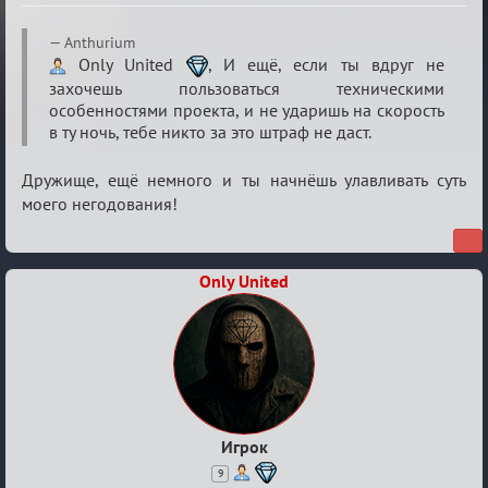
Re:
Anthurium
Разговоры
Only United
, И ещё, если ты вдруг не
захочешь пользоваться техническими
о
особенностями проекта, и не ударишь на скорость
XIX
в ту ночь, тебе никто за это штраф не даст.
ТПК.
Дружище, ещё немного и ты начнёшь улавливать суть
моего негодования!
Only United
Игрок
9