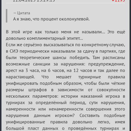
Re:
Цитата
Разговоры
А я знаю, что процент околонулевой.
о
В этой игре как только меня не называли... Это ещё
XIX
довольно комплиментарный эпитет...
ТПК.
Если же серьёзно высказываться по конкретному случаю,
в СИЭ периодически наказывали за сдачу в партиях, где
были теоретические шансы победить. Там расписаны
возможные санкции за нарушения: предупреждение,
арест на 3 часа, на 6 часов, на 12 часов и так далее по
нарастающей. Что мешает турнирные правила
унифицировать подобным образом, чтобы были чёткие
размеры штрафов в зависимости от совокупности
нескольких параметров: истории наказаний игрока в
турнирах за определённый период, сути нарушения,
намеренности или ненамеренности совершения этого
нарушения данным игроком? Составить подобные
унифицированные правила довольно легко, имея
большой пласт данных о проведённых турнирах и