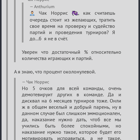
о
Anthurium
Чак Норрис
, как считаешь
XIX
очередь стоит из желающих, тратить
ТПК.
свое время на проверку и судейство
партий и проведения турниров? Я
до...б я не в счёт.
Уверен что достаточный % относительно
количества играющих и партий.
А я знаю, что процент околонулевой.
Чак Норрис
Но 5 очков для всей команды, очень
демотевируит других в команде. Да и
дисквал на 6 месяцев турниров тоже. Онли
ж в общем веселый и добрый парень, ну в
данном случае был слишком эммоционален,
да, наказание нужно дать, чтоб все мы
учились быть более спокойными, но
наказание нужно такое, которое будет его
мотивировать исправиться, а не такое,