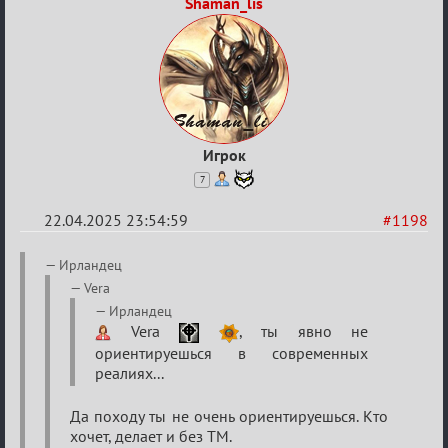
Shaman_lis
Игрок
7
22.04.2025 23:54:59
#1198
Re:
Ирландец
Разговоры
Vera
о
Ирландец
Vera
, ты явно не
XIX
ориентируешься в современных
ТПК.
реалиях...
Да походу ты не очень ориентируешься. Кто
хочет, делает и без ТМ.