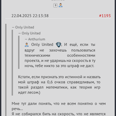
9
22.04.2025 22:13:38
#1193
Re:
Only United
Разговоры
Only United
о
Anthurium
Only United
, И ещё, если ты
XIX
вдруг не захочешь пользоваться
ТПК.
техническими особенностями
проекта, и не ударишь на скорость в ту
ночь, тебе никто за это штраф не даст.
Кстати, если признать это истинной и назвать
мой штраф на 0,6 очков справедливым, то
такой раздел математики, как теория игр
идет лесом.)
Мне тут дали понять, что не всем понятно о чем
речь...
Я не собирался бить на скорость, что не является