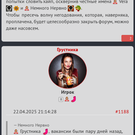
попытки словить хайп, осквернив честные имена
Vera
и
Немного Нервно
.
Чтобы пресечь волну негодования, которая, наверняка,
проплачена, будет целесообразно закрыть форум, можно
даже насовсем.
2
Грустника
Игрок
8
22.04.2025 21:14:28
#1188
Re:
Немного Нервно
Разговоры
Грустника
, вакансии были пару дней назад,