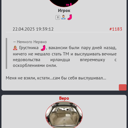
Игрок
8
22.04.2025 19:39:12
#1183
Re:
Немного Нервно
Разговоры
Грустника
, вакансии были пару дней назад,
ничего не мешало стать ТМ и выслушивать вечные
о
недовольства ирландца вперемешку с
XIX
оскорблениями онли.
ТПК.
Меня не взяли, кстати...сам бы себя выслушивал...
Веро