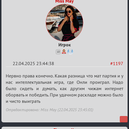
Miss May
Игрок
10
22.04.2025 23:44:38
#1197
Re:
Нервно права конечно. Какая разница что мат партия и у
Разговоры
нас интеллектуальная игра, где Онли проиграл. Надо
было сидеть и думать, как другим чижам интернет
о
оборвать и победить. При удачном раскладе можно было
XIX
и чисто выиграть
ТПК.
Отредактировано: Miss May (22.04.2025 23:45:01)