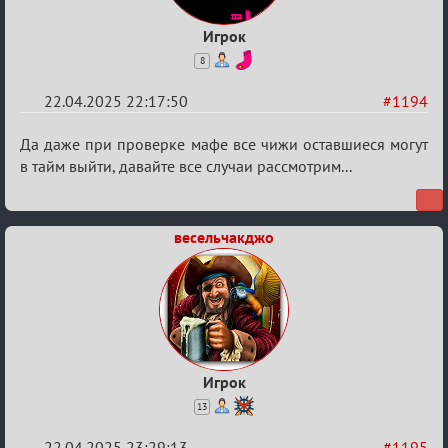
Игрок
8
22.04.2025 22:17:50
#1194
Re:
Да даже при проверке мафе все чижи оставшиеся могут
Разговоры
в тайм выйти, давайте все случаи рассмотрим...
о
XIX
весельчакджо
ТПК.
Игрок
13
22.04.2025 23:29:13
#1195