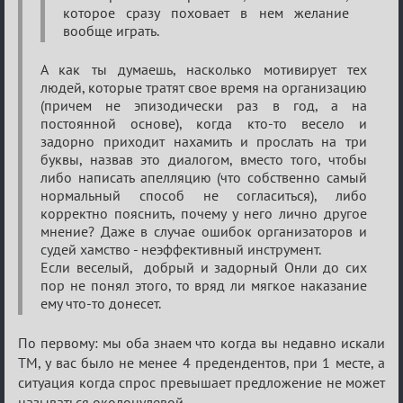
которое сразу поховает в нем желание
вообще играть.
А как ты думаешь, насколько мотивирует тех
людей, которые тратят свое время на организацию
(причем не эпизодически раз в год, а на
постоянной основе), когда кто-то весело и
задорно приходит нахамить и прослать на три
буквы, назвав это диалогом, вместо того, чтобы
либо написать апелляцию (что собственно самый
нормальный способ не согласиться), либо
корректно пояснить, почему у него лично другое
мнение? Даже в случае ошибок организаторов и
судей хамство - неэффективный инструмент.
Если веселый, добрый и задорный Онли до сих
пор не понял этого, то вряд ли мягкое наказание
ему что-то донесет.
По первому: мы оба знаем что когда вы недавно искали
ТМ, у вас было не менее 4 предендентов, при 1 месте, а
ситуация когда спрос превышает предложение не может
называться околонулевой.