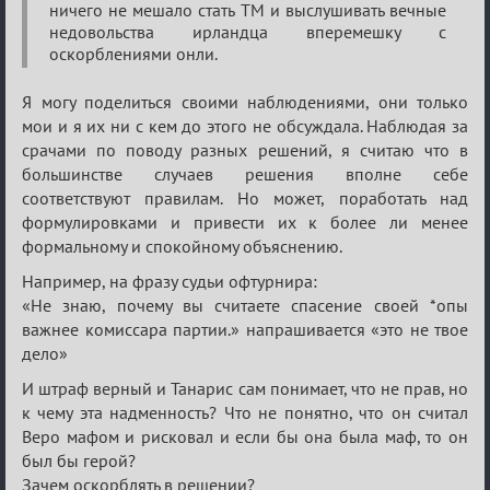
ничего не мешало стать ТМ и выслушивать вечные
о
недовольства ирландца вперемешку с
XIX
оскорблениями онли.
ТПК.
Я могу поделиться своими наблюдениями, они только
мои и я их ни с кем до этого не обсуждала. Наблюдая за
срачами по поводу разных решений, я считаю что в
большинстве случаев решения вполне себе
соответствуют правилам. Но может, поработать над
формулировками и привести их к более ли менее
формальному и спокойному объяснению.
Например, на фразу судьи офтурнира:
«Не знаю, почему вы считаете спасение своей *опы
важнее комиссара партии.» напрашивается «это не твое
дело»
И штраф верный и Танарис сам понимает, что не прав, но
к чему эта надменность? Что не понятно, что он считал
Веро мафом и рисковал и если бы она была маф, то он
был бы герой?
Зачем оскорблять в решении?