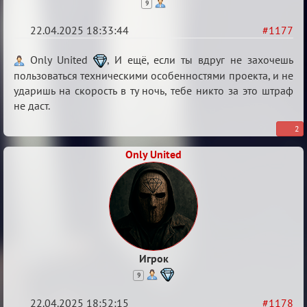
9
22.04.2025 18:33:44
#1177
Re:
Only United
, И ещё, если ты вдруг не захочешь
Разговоры
пользоваться техническими особенностями проекта, и не
ударишь на скорость в ту ночь, тебе никто за это штраф
о
не даст.
XIX
ТПК.
2
Only United
Игрок
9
22.04.2025 18:52:15
#1178