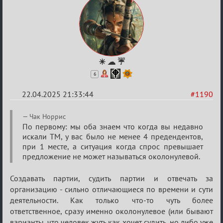
☀ ☁ ☔
6
22.04.2025 21:33:44
#1190
Re:
Чак Норрис
Разговоры
По первому: мы оба знаем что когда вы недавно
искали ТМ, у вас было не менее 4 предендентов,
о
при 1 месте, а ситуация когда спрос превышает
XIX
предложение не может называться околонулевой.
ТПК.
Создавать партии, судить партии и отвечать за
организацию - сильно отличающиеся по времени и сути
деятельности. Как только что-то чуть более
ответственное, сразу именно околонулевое (или бывают
варианты, что человек жуть как хочет судить, но либо уже