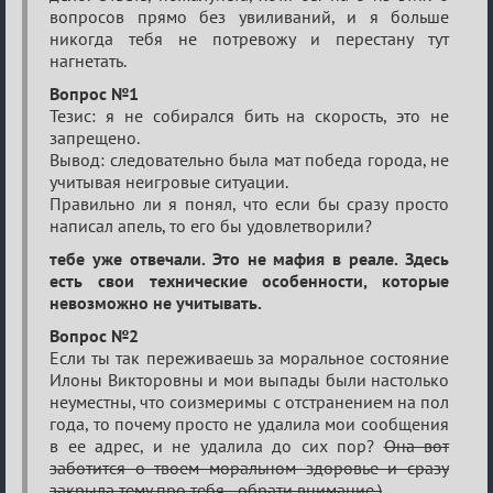
вопросов прямо без увиливаний, и я больше
никогда тебя не потревожу и перестану тут
нагнетать.
Вопрос №1
Тезис: я не собирался бить на скорость, это не
запрещено.
Вывод: следовательно была мат победа города, не
учитывая неигровые ситуации.
Правильно ли я понял, что если бы сразу просто
написал апель, то его бы удовлетворили?
тебе уже отвечали. Это не мафия в реале. Здесь
есть свои технические особенности, которые
невозможно не учитывать.
Вопрос №2
Если ты так переживаешь за моральное состояние
Илоны Викторовны и мои выпады были настолько
неуместны, что соизмеримы с отстранением на пол
года, то почему просто не удалила мои сообщения
в ее адрес, и не удалила до сих пор?
Она вот
заботится о твоем моральном здоровье и сразу
закрыла тему про тебя - обрати внимание.)