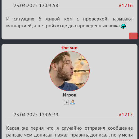
23.04.2025 12:03:58
#1216
Re:
И ситуацию 5 живой ком с проверкой называют
Разговоры
матпартией, а не тройку где два проверенных чижа
о
XIX
the sun
ТПК.
Игрок
4
23.04.2025 12:05:39
#1217
Re:
Какая же херня что я случайно отправил сообщение
Разговоры
раньше чем дописал, нажал править, дописал, но у меня