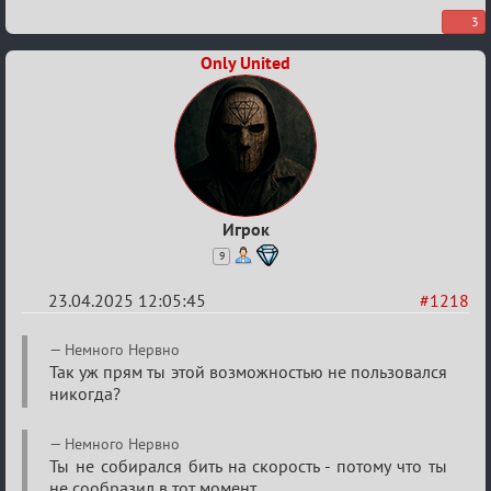
3
Only United
Игрок
9
23.04.2025 12:05:45
#1218
Re:
Немного Нервно
Разговоры
Так уж прям ты этой возможностью не пользовался
никогда?
о
XIX
Немного Нервно
ТПК.
Ты не собирался бить на скорость - потому что ты
не сообразил в тот момент,