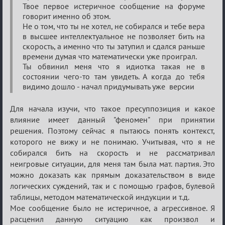
о
Твое первое истеричное сообщение на форуме
XIX
говорит именно об этом.
ТПК.
Не о том, что ты не хотел, не собирался и тебе вера
в высшее интеллектуальное не позволяет бить на
скорость, а именно что ты затупил и сдался раньше
времени думая что математически уже проиграл.
Ты обвинил меня что я идиотка такая не в
состоянии чего-то там увидеть. А когда до тебя
видимо дошло - начал придумывать уже версии
Для начала изучи, что такое пресуппозиция и какое
влияние имеет данный "феномен" при принятии
решения. Поэтому сейчас я пытаюсь понять контекст,
которого не вижу и не понимаю. Учитывая, что я не
собирался бить на скорость и не рассматривал
неигровые ситуации, для меня там была мат. партия. Это
можно доказать как прямым доказательством в виде
логических суждений, так и с помощью графов, булевой
таблицы, методом математической индукции и т.д.
Мое сообщение было не истеричное, а агрессивное. Я
расценил данную ситуацию как произвол и