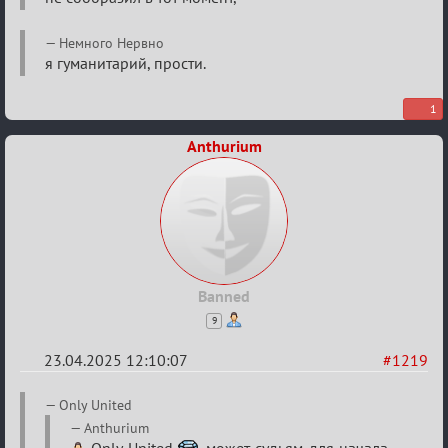
Немного Нервно
я гуманитарий, прости.
1
Anthurium
Banned
9
23.04.2025 12:10:07
#1219
Re:
Only United
Разговоры
Anthurium