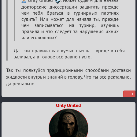
Only United
, может судьям для начала
о
докторские диссертации защитить прежде
XIX
чем тебя браться в турнирных партиях
ТПК.
судить? Или может для начала ты, прежде
чем записываться на турнир, изучишь
правила и что следует за нарушения ихних
или еговошних?
Да эти правила как кумыс пьёшь — вроде в себя
заливал, а в голове всё равно пусто.
Так ты пользуйся традиционными способами доставки
жидкости внутрь и знаний в голову. Что ты все ректально,
да ректально.
1
Only United