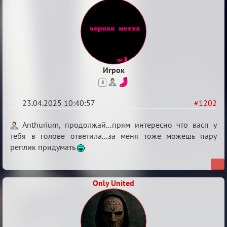
Игрок
8
23.04.2025 10:40:57
#1202
Re:
Anthurium, продолжай...прям интересно что васп у
Разговоры
тебя в голове ответила...за меня тоже можешь пару
реплик придумать
о
XIX
ТПК.
Only United