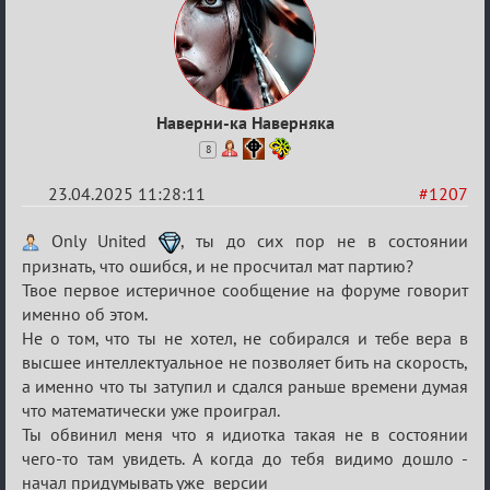
Наверни-ка Наверняка
8
23.04.2025 11:28:11
#1207
Re:
Only United
, ты до сих пор не в состоянии
Разговоры
признать, что ошибся, и не просчитал мат партию?
Твое первое истеричное сообщение на форуме говорит
о
именно об этом.
XIX
Не о том, что ты не хотел, не собирался и тебе вера в
ТПК.
высшее интеллектуальное не позволяет бить на скорость,
а именно что ты затупил и сдался раньше времени думая
что математически уже проиграл.
Ты обвинил меня что я идиотка такая не в состоянии
чего-то там увидеть. А когда до тебя видимо дошло -
начал придумывать уже версии