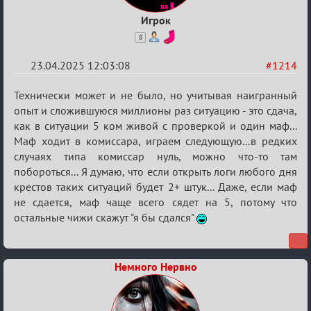
Игрок
8
23.04.2025 12:03:08
#1214
Re:
Технически может и не было, но учитывая наигранный
Разговоры
опыт и сложившуюся миллионы раз ситуацию - это сдача,
как в ситуации 5 ком живой с проверкой и один маф...
о
Маф ходит в комиссара, играем следующую...в редких
XIX
случаях типа комиссар нуль, можно что-то там
ТПК.
побороться... Я думаю, что если открыть логи любого дня
крестов таких ситуаций будет 2+ штук... Даже, если маф
не сдается, маф чаще всего сядет на 5, потому что
остальные чижи скажут "я бы сдался"
Немного Нервно