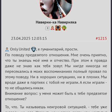
Наверни-ка Наверняка
8
23.04.2025 12:03:15
#1215
Re:
Only United
, я гуманитарий, прости.
Разговоры
По поводу предвзятого отношения. Мне очень приятно,
что ты знаешь моё имя и отчество. При этом я правда
о
даже не знаю как тебя зовут. Мы нигде никогда не
XIX
пересекались в моих воспоминаниях полный провал по
ТПК.
этому поводу. Ни в хороших ситуациях, ни в плохих. Мы
вроде даже в партиях с тобой не играли. А если играли -
то не общались никак.
Внимание вопрос: у меня может быть к тебе предвзятое
отношение?
То, что. Ты называешь неигровой ситуацией. - тебе уже