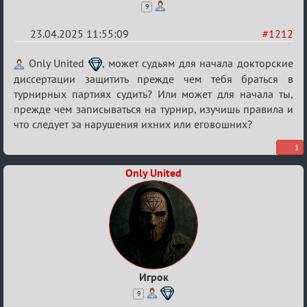
9
23.04.2025 11:55:09
#1212
Re:
Only United
, может судьям для начала докторские
Разговоры
диссертации защитить прежде чем тебя браться в
турнирных партиях судить? Или может для начала ты,
о
прежде чем записываться на турнир, изучишь правила и
XIX
что следует за нарушения ихних или еговошних?
ТПК.
1
Only United
Игрок
9