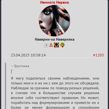
Немного Нервно
Наверни-ка Наверняка
8
23.04.2025 10:58:14
#1205
Re:
Грустника
Разговоры
[
о
Я могу поделиться своими наблюдениями, они
только мои и я их ни с кем до этого не обсуждала.
XIX
Наблюдая за срачами по поводу разных решений,
ТПК.
я считаю что в большинстве случаев решения
вполне себе соответствуют правилам. Но может,
поработать над формулировками и привести их к
более ли менее формальному и спокойному