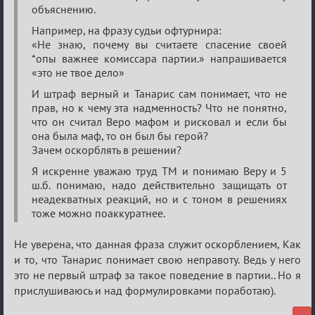
объяснению.
Например, на фразу судьи офтурнира:
«Не знаю, почему вы считаете спасение своей
*опы важнее комиссара партии.» напрашивается
«это не твое дело»
И штраф верный и Танарис сам понимает, что не
прав, но к чему эта надменность? Что не понятно,
что он считал Веро мафом и рисковал и если бы
она была маф, то он был бы герой?
Зачем оскорблять в решении?
Я искренне уважаю труд ТМ и понимаю Веру и 5
ш.б. понимаю, надо действительно защищать от
неадекватных реакций, но и с тоном в решениях
тоже можно поаккуратнее.
Не уверена, что данная фраза служит оскорблением, Как
и то, что Танарис понимает свою неправоту. Ведь у него
это не первый штраф за такое поведение в партии.. Но я
прислушиваюсь и над формулировками поработаю).