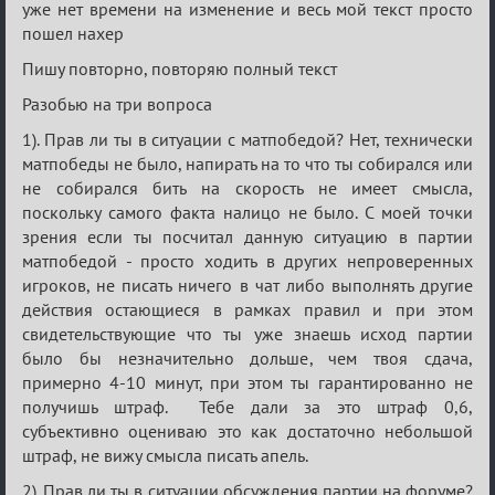
уже нет времени на изменение и весь мой текст просто
о
пошел нахер
XIX
Пишу повторно, повторяю полный текст
ТПК.
Разобью на три вопроса
1). Прав ли ты в ситуации с матпобедой? Нет, технически
матпобеды не было, напирать на то что ты собирался или
не собирался бить на скорость не имеет смысла,
поскольку самого факта налицо не было. С моей точки
зрения если ты посчитал данную ситуацию в партии
матпобедой - просто ходить в других непроверенных
игроков, не писать ничего в чат либо выполнять другие
действия остающиеся в рамках правил и при этом
свидетельствующие что ты уже знаешь исход партии
было бы незначительно дольше, чем твоя сдача,
примерно 4-10 минут, при этом ты гарантированно не
получишь штраф. Тебе дали за это штраф 0,6,
субъективно оцениваю это как достаточно небольшой
штраф, не вижу смысла писать апель.
2). Прав ли ты в ситуации обсуждения партии на форуме?