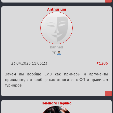
Anthurium
Banned
9
23.04.2025 11:03:23
#1206
Re:
Зачем вы вообще СИЭ как примеры и аргументы
Разговоры
приводите, это вообще как относится к ФП и правилам
турниров
о
XIX
ТПК.
Немного Нервно