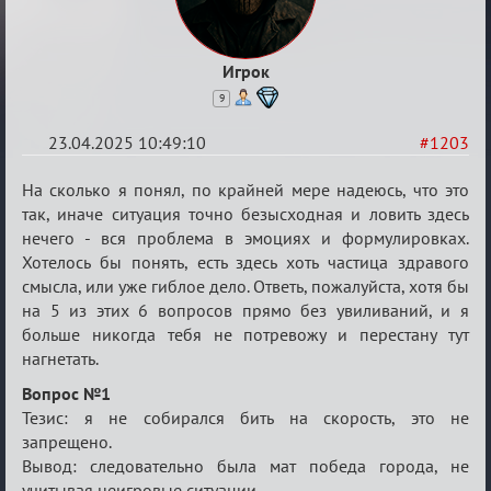
Игрок
9
23.04.2025 10:49:10
#1203
Re:
На сколько я понял, по крайней мере надеюсь, что это
Разговоры
так, иначе ситуация точно безысходная и ловить здесь
нечего - вся проблема в эмоциях и формулировках.
о
Хотелось бы понять, есть здесь хоть частица здравого
XIX
смысла, или уже гиблое дело. Ответь, пожалуйста, хотя бы
ТПК.
на 5 из этих 6 вопросов прямо без увиливаний, и я
больше никогда тебя не потревожу и перестану тут
нагнетать.
Вопрос №1
Тезис: я не собирался бить на скорость, это не
запрещено.
Вывод: следовательно была мат победа города, не
учитывая неигровые ситуации.