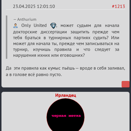
23.04.2025 12:01:10
#1213
Re:
Anthurium
Разговоры
Only United
, может судьям для начала
докторские диссертации защитить прежде чем
о
тебя браться в турнирных партиях судить? Или
XIX
может для начала ты, прежде чем записываться на
ТПК.
турнир, изучишь правила и что следует за
нарушения ихних или еговошних?
Да эти правила как кумыс пьёшь — вроде в себя заливал,
а в голове всё равно пусто.
Ирландец