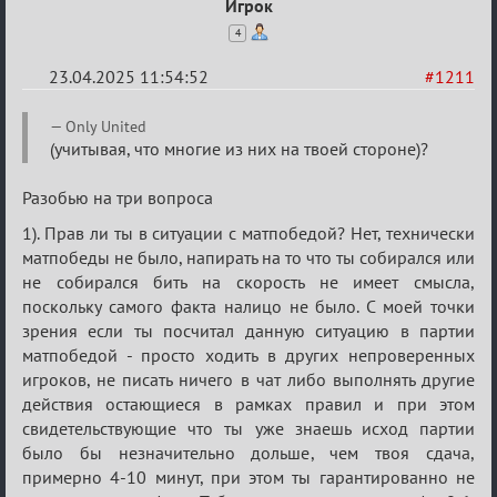
Игрок
4
23.04.2025 11:54:52
#1211
Re:
Only United
Разговоры
(учитывая, что многие из них на твоей стороне)?
о
Разобью на три вопроса
XIX
1). Прав ли ты в ситуации с матпобедой? Нет, технически
ТПК.
матпобеды не было, напирать на то что ты собирался или
не собирался бить на скорость не имеет смысла,
поскольку самого факта налицо не было. С моей точки
зрения если ты посчитал данную ситуацию в партии
матпобедой - просто ходить в других непроверенных
игроков, не писать ничего в чат либо выполнять другие
действия остающиеся в рамках правил и при этом
свидетельствующие что ты уже знаешь исход партии
было бы незначительно дольше, чем твоя сдача,
примерно 4-10 минут, при этом ты гарантированно не