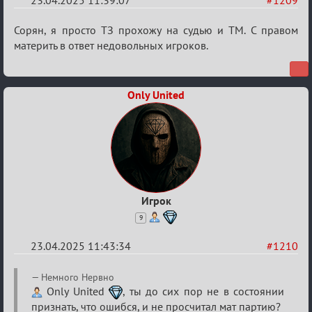
23.04.2025 11:39:07
#1209
Re:
Сорян, я просто ТЗ прохожу на судью и ТМ. С правом
Разговоры
материть в ответ недовольных игроков.
о
XIX
Only United
ТПК.
Игрок
9
23.04.2025 11:43:34
#1210
Re:
Немного Нервно
Разговоры
Only United
, ты до сих пор не в состоянии
признать, что ошибся, и не просчитал мат партию?