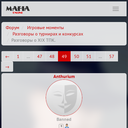
Показ
навиг
Форум
Игровые моменты
Разговоры о турнирах и конкурсах
Разговоры о XIX ТПК.
←
1
…
47
48
49
50
51
…
57
→
Anthurium
Banned
9