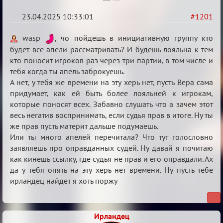
23.04.2025 10:33:01
#1201
Re:
wasp
, чо пойдешь в инициативную группу кто
Разговоры
будет все апели рассматривать? И будешь лояльна к тем
кто поносит игроков раз через три партии, в том числе и
о
тебя когда ты апель заброкуешь.
XIX
А нет, у тебя же времени на эту херь нет, пусть Вера сама
ТПК.
придумает, как ей быть более лояльней к игрокам,
которые поносят всех. Забавно слушать что а зачем этот
весь негатив воспринимать, если судья прав в итоге. Ну ты
же прав пусть материт дальше подумаешь.
Или ты много апелей перечитала? Что тут голословно
заявляешь про оправданных судей. Ну давай я почитаю
как кинешь ссылку, где судья не прав и его оправдали. Ах
да у тебя опять на эту херь нет времени. Ну пусть тебе
ирландец найдет я хоть поржу
Ирландец