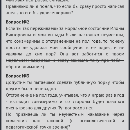
Правильно ли я понял, что если бы сразу просто написал
апель, то его бы удовлетворили?
Вопрос №2
Если ты так переживаешь за моральное состояние Илоны
Викторовны и мои выпады были настолько неуместны,
что соизмеримы с отстранением на пол года, то почему
просто не удалила мои сообщения в ее адрес, и не
удалила до сих пор?
Она вот заботится о твоем
моральном здоровье и сразу закрыла тему про тебя -
обрати внимание.)
Вопрос №3
Допустим ты пытаешься сделать публичную порку, чтобы
другим было неповадно.
Отстранение на пол года, учитывая, что я играю раз в год
- выглядит соизмеримо и со стороны будет казаться
очень грозно для других. Тут вопросов нет.
Но признаешь ли ты неуместным наказание через
коллектив как таковой (с психологической и
педагогической точки зрения)?