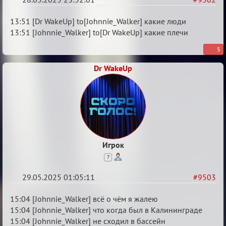
Re:
13:51 [Dr WakeUp] to[Johnnie_Walker] какие люди
Забавные
13:51 [Johnnie_Walker] to[Dr WakeUp] какие плечи
ситуации
5
из
Dr WakeUp
игры!
Игрок
7
29.05.2025 01:05:11
#9503
Re:
15:04 [Johnnie_Walker] всё о чём я жалею
Забавные
15:04 [Johnnie_Walker] что когда был в Калининграде
15:04 [Johnnie_Walker] не сходил в бассейн
ситуации