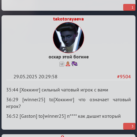
из
1
игры!
takotorayaeva
оскар этой богине
12
29.05.2025 20:29:58
#9504
Re:
35:44 [Хоккинг] сильный чатовый игрок с вами
Забавные
36:29 [winner25] to[Хоккинг] что означает чатовый
ситуации
игрок?
из
36:52 [Gaston] to[winner25] п**** как дышит который
игры!
3