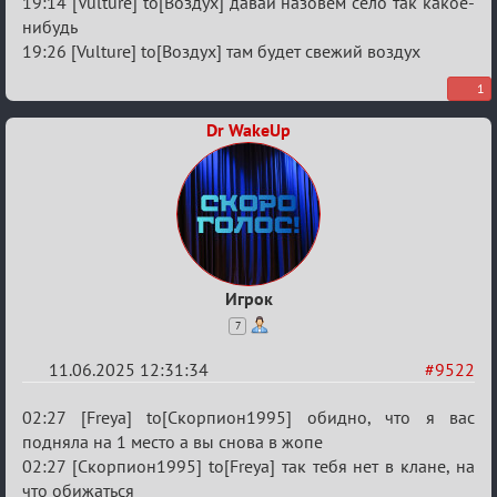
19:14 [Vulture] to[Воздух] давай назовем село так какое-
игры!
нибудь
19:26 [Vulture] to[Воздух] там будет свежий воздух
1
Dr WakeUp
Игрок
7
11.06.2025 12:31:34
#9522
Re:
02:27 [Freya] to[Скорпион1995] обидно, что я вас
Забавные
подняла на 1 место а вы снова в жопе
02:27 [Скорпион1995] to[Freya] так тебя нет в клане, на
ситуации
что обижаться