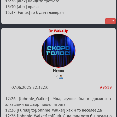
15:28 [alex] найдите третьего
игры!
15:30 [alex] врача
15:37 [Furius] то будет главврач
2
Dr WakeUp
Игрок
7
07.06.2025 22:32:10
#9519
Re:
12:26 [Johnnie_Walker] Мда, лучше бы в домино с
Забавные
алкашами во двор пошёл играть
12:26 [Furius] to[Johnnie_Walker] хах и то веселее да
ситуации
12:26 [Johnnie_Walker] to[Furius] да, там хотя бы реально