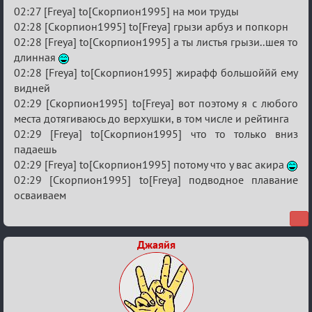
из
02:27 [Freya] to[Скорпион1995] на мои труды
игры!
02:28 [Скорпион1995] to[Freya] грызи арбуз и попкорн
02:28 [Freya] to[Скорпион1995] а ты листья грызи..шея то
длинная
02:28 [Freya] to[Скорпион1995] жирафф большоййй ему
видней
02:29 [Скорпион1995] to[Freya] вот поэтому я с любого
места дотягиваюсь до верхушки, в том числе и рейтинга
02:29 [Freya] to[Скорпион1995] что то только вниз
падаешь
02:29 [Freya] to[Скорпион1995] потому что у вас акира
02:29 [Скорпион1995] to[Freya] подводное плавание
осваиваем
Джаяйя