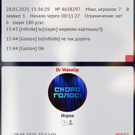
Re:
28.05.2025 15:36:29 № 4658297 Макс. игроков: 7 В
Забавные
заявке: 1 Начало через: 00:11:27 Ограничения: нет
6 slayer 180 р/кг.
ситуации
15:43 [Infinite] to[slayer] неужели картошку?))
из
15:44 [Gaston] to[Infinite] че так дорого
игры!
15:44 [Gaston] Ой
Dr WakeUp
Игрок
7
28.05.2025 23:52:01
#9502