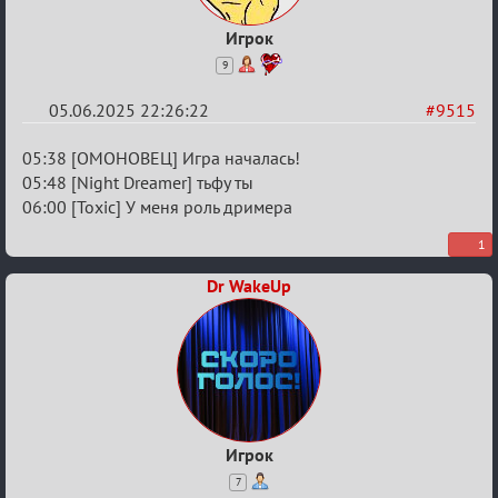
Игрок
9
05.06.2025 22:26:22
#9515
Re:
05:38 [ОМОНОВЕЦ] Игра началась!
Забавные
05:48 [Night Dreamer] тьфу ты
06:00 [Toxic] У меня роль дримера
ситуации
из
1
игры!
Dr WakeUp
Игрок
7