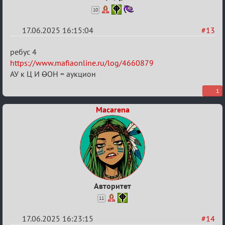
10
17.06.2025 16:15:04
#13
Re:
ребус 4
"Сумеречные
https://www.mafiaonline.ru/log/4660879
АУ к Ц И
О
ОН = аукцион
загадки"
от
1
Ars
Macarena
Goetia
Авторитет
11
17.06.2025 16:23:15
#14