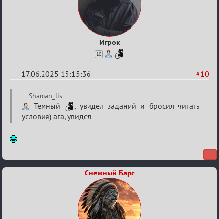
Игрок
10
17.06.2025 15:15:36
#10
Re:
Shaman_lis
"Сумеречные
Темный
, увидел заданий и бросил читать
условия) ага, увидел
загадки"
от
Ars
Goetia
Снежный Барс