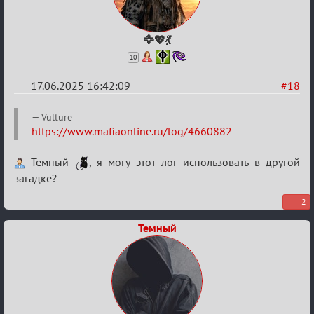
🦅💖💃
10
17.06.2025 16:42:09
#18
Re:
Vulture
"Сумеречные
https://www.mafiaonline.ru/log/4660882
загадки"
Темный
, я могу этот лог использовать в другой
от
загадке?
Ars
Goetia
2
Темный