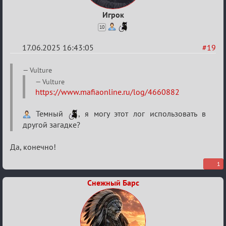
Игрок
10
17.06.2025 16:43:05
#19
Re:
Vulture
"Сумеречные
Vulture
https://www.mafiaonline.ru/log/4660882
загадки"
от
Темный
, я могу этот лог использовать в
Ars
другой загадке?
Goetia
Да, конечно!
1
Снежный Барс