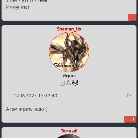
Re:
2 Ми + у Н И + тень
"Сумеречные
Иммунитет
загадки"
от
Shaman_lis
Ars
Goetia
Игрок
7
17.06.2025 15:12:40
#5
Re:
А там играть надо (
"Сумеречные
1
загадки"
Темный
от