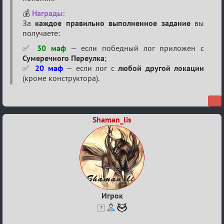
💰
Награды:
За
каждое правильно выполненное задание
вы
получаете:
✅
30 маф
— если победный лог приложен с
Сумеречного Переулка
;
✅
20 маф
— если лог с
любой другой локации
(кроме конструктора).
Shaman_lis
Игрок
7