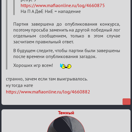
загадки"
https://www.mafiaonline.ru/log/4660875
от
На П А Д
о
Е НиЕ = нападение
Ars
Goetia
Партия завершена до опубликования конкурса,
поэтому просьба заменить на другой победный лог
отдельным сообщением, только в этом случае
засчитаем правильный ответ.
В будущем следите, чтобы партии были завершены
после времени опубликования загадок.
Хороших игр всем!
странно, зачем если там выигрывалось.
ну тогда нате
https://www.mafiaonline.ru/log/4660882
Темный