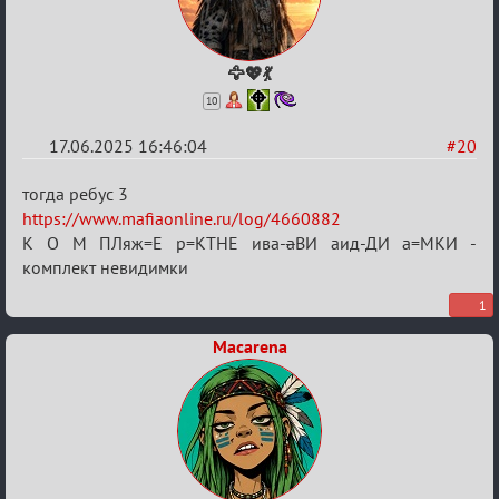
🦅💖💃
10
17.06.2025 16:46:04
#20
Re:
тогда ребус 3
"Сумеречные
https://www.mafiaonline.ru/log/4660882
К О М ПЛяж=Е р=КТНЕ ива-
а
ВИ аид-ДИ а=МКИ -
загадки"
комплект невидимки
от
Ars
1
Goetia
Macarena