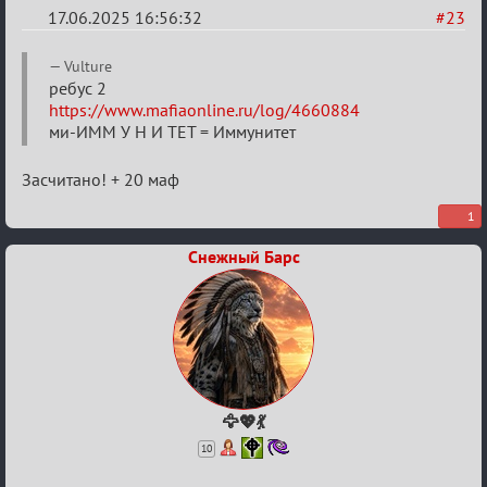
17.06.2025 16:56:32
#23
Re:
Vulture
"Сумеречные
ребус 2
https://www.mafiaonline.ru/log/4660884
загадки"
ми-ИММ У Н И ТЕТ = Иммунитет
от
Ars
Засчитано! + 20 маф
Goetia
1
Снежный Барс
🦅💖💃
10