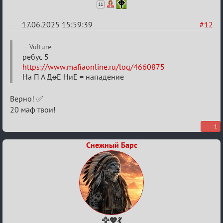
11
17.06.2025 15:59:39
#12
Re:
Vulture
"Сумеречные
ребус 5
https://www.mafiaonline.ru/log/4660875
загадки"
На П А Д
о
Е НиЕ = нападение
от
Ars
Верно! ✅
Goetia
20 маф твои!
1
Снежный Барс
🦅💖💃