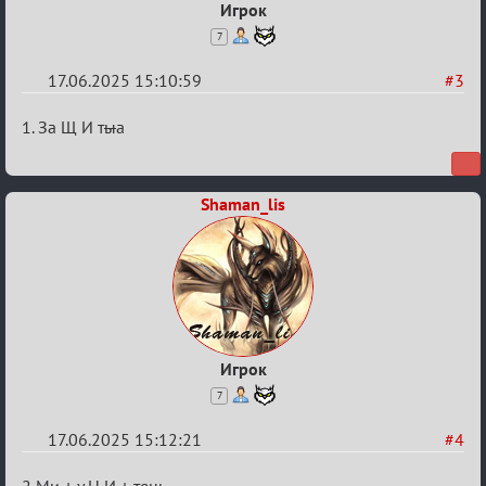
Игрок
7
17.06.2025 15:10:59
#3
Re:
1. За Щ И т
ы
а
"Сумеречные
загадки"
Shaman_lis
от
Ars
Goetia
Игрок
7
17.06.2025 15:12:21
#4