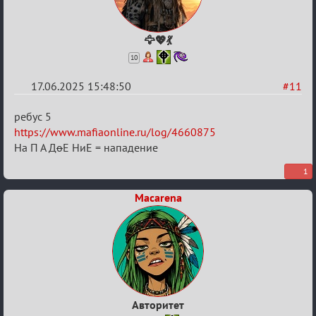
🦅💖💃
10
17.06.2025 15:48:50
#11
Re:
ребус 5
"Сумеречные
https://www.mafiaonline.ru/log/4660875
На П А Д
о
Е НиЕ = нападение
загадки"
от
1
Ars
Macarena
Goetia
Авторитет