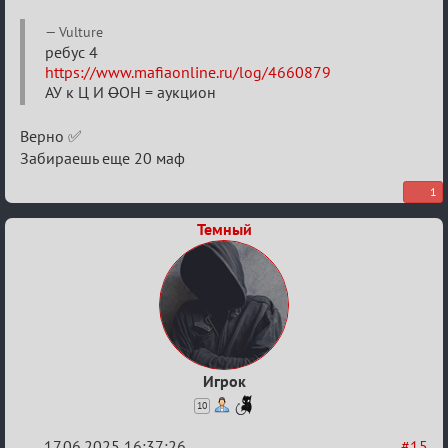
Re:
Vulture
"Сумеречные
ребус 4
https://www.mafiaonline.ru/log/4660879
загадки"
АУ к Ц И
О
ОН = аукцион
от
Ars
Верно ✅
Goetia
Забираешь еще 20 маф
1
Темный
Игрок
10
17.06.2025 16:37:26
#15