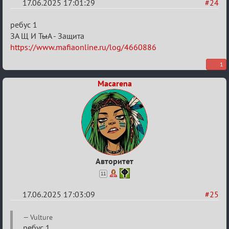
17.06.2025 17:01:29
#24
Re:
ребус 1
"Сумеречные
ЗА Щ И Т
ы
А - Защита
https://www.mafiaonline.ru/log/4660886
загадки"
от
1
Ars
Macarena
Goetia
Авторитет
11
17.06.2025 17:03:09
#25
Re:
Vulture
ребус 1