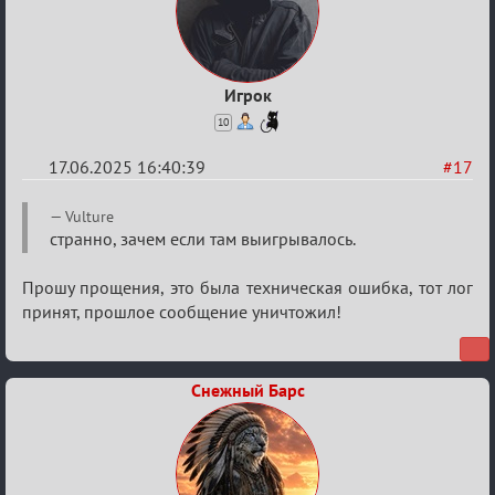
Игрок
10
17.06.2025 16:40:39
#17
Re:
Vulture
"Сумеречные
странно, зачем если там выигрывалось.
загадки"
Прошу прощения, это была техническая ошибка, тот лог
от
принят, прошлое сообщение уничтожил!
Ars
Goetia
Снежный Барс