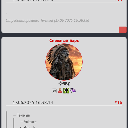
Re:
.
"Сумеречные
Отредактировано: Темный (17.06.2025 16:38:08)
загадки"
от
Ars
Снежный Барс
Goetia
🦅💖💃
10
17.06.2025 16:38:14
#16
Re:
Темный
"Сумеречные
Vulture
ребус 5