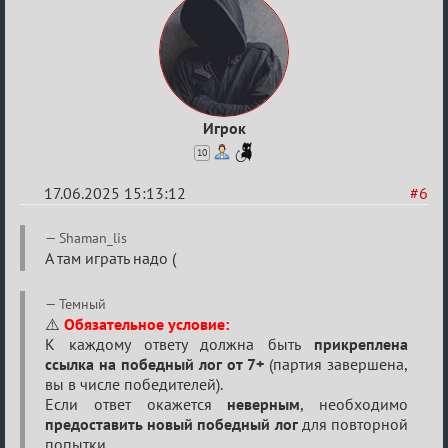
Ars
Goetia
Игрок
10
17.06.2025 15:13:12
#6
Re:
Shaman_lis
"Сумеречные
А там играть надо (
загадки"
Темный
от
⚠️
Обязательное условие:
Ars
К каждому ответу должна быть
прикреплена
Goetia
ссылка на победный лог от 7+
(партия завершена,
вы в числе победителей).
Если ответ окажется
неверным
, необходимо
предоставить новый победный лог
для повторной
попытки.