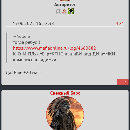
Авторитет
11
17.06.2025 16:52:38
#21
Re:
Vulture
"Сумеречные
тогда ребус 3
https://www.mafiaonline.ru/log/4660882
загадки"
К О М ПЛяж=Е р=КТНЕ ива-
а
ВИ аид-ДИ а=МКИ -
от
комплект невидимки
Ars
Goetia
Да! Еще +20 маф
1
Снежный Барс