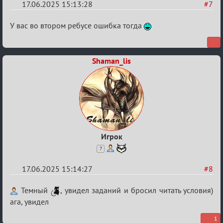
17.06.2025 15:13:28
#7
Re:
У вас во втором ребусе ошибка тогда
"Сумеречные
загадки"
Shaman_lis
от
Ars
Goetia
Игрок
7
17.06.2025 15:14:27
#8
Re:
Темный
, увидел заданий и бросил читать условия)
"Сумеречные
ага, увидел
загадки"
1