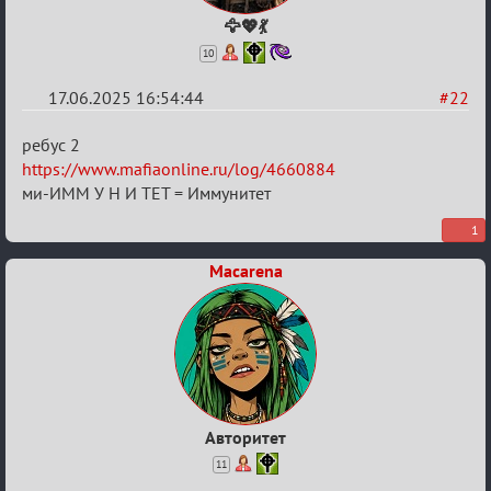
🦅💖💃
10
17.06.2025 16:54:44
#22
Re:
ребус 2
"Сумеречные
https://www.mafiaonline.ru/log/4660884
ми-ИММ У Н И ТЕТ = Иммунитет
загадки"
от
1
Ars
Macarena
Goetia
Авторитет
11