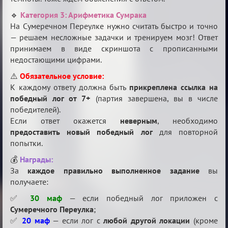
🔹
Категория 3: Арифметика Сумрака
На Сумеречном Переулке нужно считать быстро и точно
— решаем несложные задачки и тренируем мозг! Ответ
принимаем в виде скриншота с прописанными
недостающими цифрами.
⚠️
Обязательное условие:
К каждому ответу должна быть
прикреплена ссылка на
победный лог от 7+
(партия завершена, вы в числе
победителей).
Если ответ окажется
неверным
, необходимо
предоставить новый победный лог
для повторной
попытки.
💰
Награды:
За
каждое правильно выполненное задание
вы
получаете:
✅
30 маф
— если победный лог приложен с
Сумеречного Переулка
;
✅
20 маф
— если лог с
любой другой локации
(кроме