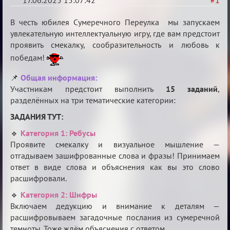
17.06.2025 15:07:42
#1
"Сумеречные
В честь юбилея Сумеречного Переулка мы запускаем
загадки"
увлекательную интеллектуальную игру, где вам предстоит
проявить смекалку, сообразительность и любовь к
от
победам!
Ars
Goetia
📌
Общая информация:
Участникам предстоит выполнить
15 заданий
,
разделённых на три тематические категории:
ЗАДАНИЯ ТУТ:
🔹
Категория 1: Ребусы
Проявите смекалку и визуальное мышление —
отгадываем зашифрованные слова и фразы! Принимаем
ответ в виде слова и объяснения как вы это слово
расшифровали.
🔹
Категория 2: Шифры
Включаем дедукцию и внимание к деталям —
расшифровываем загадочные послания из сумеречной
темноты. Тоже ждём объяснения с ответом.