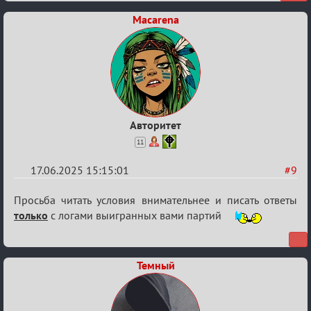
от
Macarena
Ars
Goetia
Авторитет
11
17.06.2025 15:15:01
#9
Re:
Просьба читать условия внимательнее и писать ответы
"Сумеречные
только
с логами выигранных вами партий
загадки"
от
Темный
Ars
Goetia