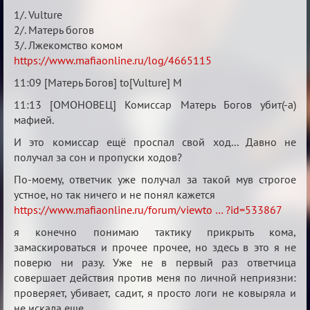
Матерь
1/. Vulture
богов
2/. Матерь богов
3/. Лжекомство комом
https://www.mafiaonline.ru/log/4665115
11:09 [Матерь Богов] to[Vulture] М
11:13 [ОМОНОВЕЦ] Комиссар Матерь Богов убит(-а)
мафией.
И это комиссар ещё проспал свой ход... Давно не
получал за сон и пропуски ходов?
По-моему, ответчик уже получал за такой мув строгое
устное, но так ничего и не понял кажется
https://www.mafiaonline.ru/forum/viewto … ?id=533867
я конечно понимаю тактику прикрыть кома,
замаскироваться и прочее прочее, но здесь в это я не
поверю ни разу. Уже не в первый раз ответчица
совершает действия против меня по личной неприязни:
проверяет, убивает, садит, я просто логи не ковыряла и
не искала еще.