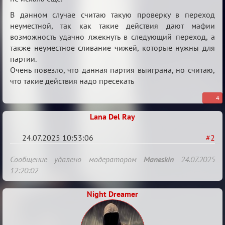
В данном случае считаю такую проверку в переход
неуместной, так как такие действия дают мафии
возможность удачно лжекнуть в следующий переход, а
также неуместное сливание чижей, которые нужны для
партии.
Очень повезло, что данная партия выиграна, но считаю,
что такие действия надо пресекать
4
Lana Del Ray
24.07.2025 10:53:06
#2
Re:
Сообщение удалено модератором
Maneskin
24.07.2025
Матерь
12:20:02
богов
Night Dreamer