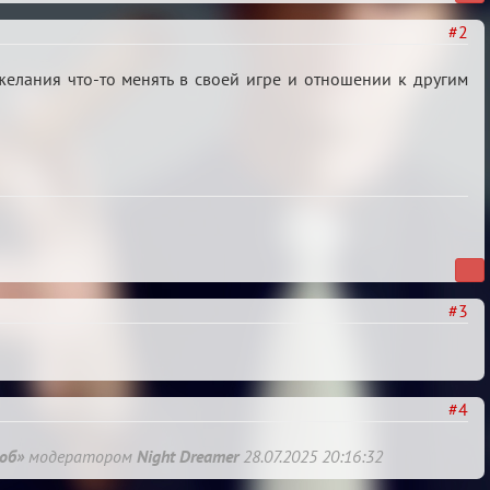
#2
желания что-то менять в своей игре и отношении к другим
#3
#4
об»
модератором
Night Dreamer
28.07.2025 20:16:32