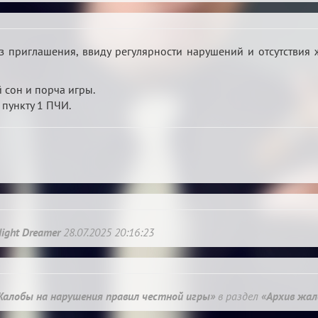
 приглашения, ввиду регулярности нарушений и отсутствия 
 сон и порча игры.
 пункту 1 ПЧИ.
ight Dreamer
28.07.2025 20:16:23
Жалобы на нарушения правил честной игры»
в раздел
«Архив жал