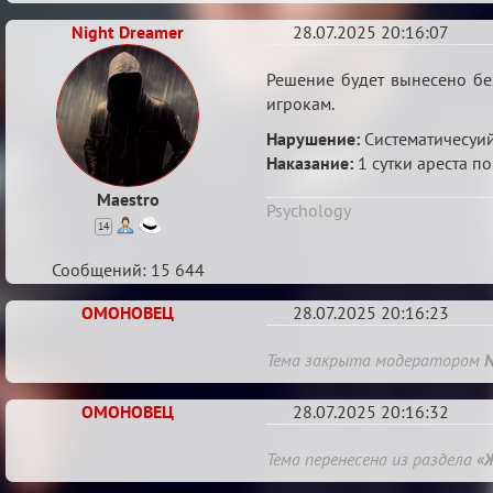
Night Dreamer
28.07.2025 20:16:07
Re:
Решение будет вынесено без
alisalp
игрокам.
Нарушение:
Систематичесуий
Наказание:
1 сутки ареста по
Maestro
Psychology
14
Сообщений: 15 644
ОМОНОВЕЦ
28.07.2025 20:16:23
Re:
Тема закрыта модератором
N
alisalp
ОМОНОВЕЦ
28.07.2025 20:16:32
Re:
Тема перенесена из раздела
«
alisalp