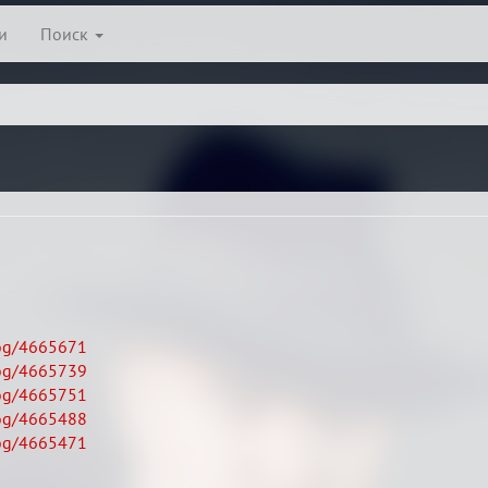
и
Поиск
log/4665671
log/4665739
log/4665751
log/4665488
log/4665471