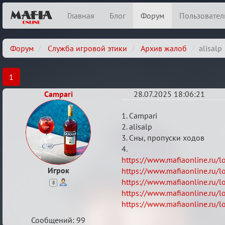
Главная
Блог
Форум
Пользовател
Форум
Служба игровой этики
Архив жалоб
alisalp
1
Campari
28.07.2025 18:06:21
alisalp
1. Campari
2. alisalp
3. Сны, пропуски ходов
4.
https://www.mafiaonline.ru/
Игрок
https://www.mafiaonline.ru/
https://www.mafiaonline.ru/
8
https://www.mafiaonline.ru/
https://www.mafiaonline.ru/
Сообщений: 99