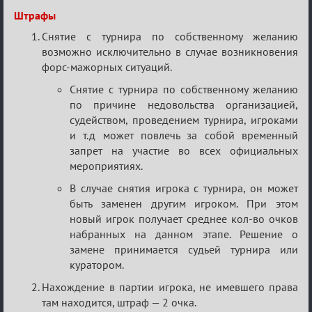
Штрафы
Снятие с турнира по собственному желанию
возможно исключительно в случае возникновения
форс-мажорных ситуаций.
Снятие с турнира по собственному желанию
по причине недовольства организацией,
судейством, проведением турнира, игроками
и т.д может повлечь за собой временный
запрет на участие во всех официальных
мероприятиях.
В случае снятия игрока с турнира, он может
быть заменен другим игроком. При этом
новый игрок получает среднее кол-во очков
набранных на данном этапе. Решение о
замене принимается судьей турнира или
куратором.
Нахождение в партии игрока, не имевшего права
там находится, штраф — 2 очка.