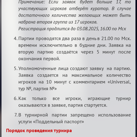
Примечание: Если заявок будет больше 17, то
участвующих игроков отберёт куратор. В случае
достаточного количества желающих может быть
набрана вторая группа из 17 игроков.
Регистрация продлится до 03.08.2025, 16.00 по Мск
Партии проводятся два раза в день в 21.00 по Мск.
времени исключительно в будние дни. Заявка на
вторую партию создаётся через 5 минут после
окончания первой.
Уполномоченные лица создают заявку на партию.
Заявка создается на максимальное количество
игроков на 10 минут с комментарием «Universal,
тур №, партия №»
Как только все игроки, играющие турнир
оказываются в заявке, партия стартуется.
В турнирной партии запрещено использование
услуги «Поддельный паспорт»
Порядок проведения турнира