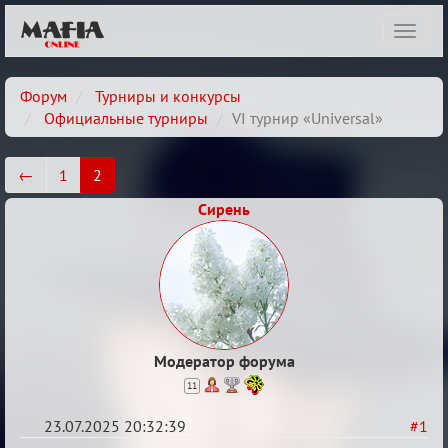
Показ
навиг
Форум
Турниры и конкурсы
Официальные турниры
VI турнир «Universal»
←
1
2
Сирень
Модератор форума
11
23.07.2025 20:32:39
#1