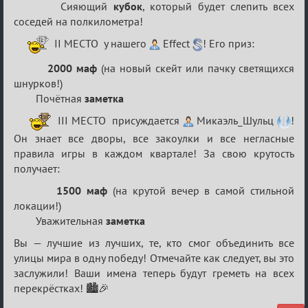
Сияющий
кубок
, который будет слепить всех
соседей на полкилометра!
II МЕСТО у нашего
Effect
! Его приз:
2000 маф
(на новый скейт или пачку светящихся
шнурков!)
Почётная
заметка
III МЕСТО присуждается
Микаэль_Шульц
!
Он знает все дворы, все закоулки и все негласные
правила игры в каждом квартале! За свою крутость
получает:
1500 маф
(на крутой вечер в самой стильной
локации!)
Уважительная
заметка
Вы — лучшие из лучших, те, кто смог объединить все
улицы мира в одну победу! Отмечайте как следует, вы это
заслужили! Ваши имена теперь будут греметь на всех
перекрёстках! 🏙️🎉