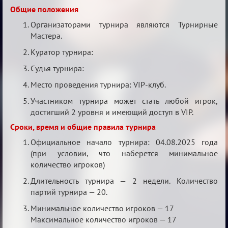
VI
Общие положения
турнир
Организаторами турнира являются Турнирные
«Universal»
Мастера.
Куратор турнира:
Судья турнира:
Место проведения турнира: VIP-клуб.
Участником турнира может стать любой игрок,
достигший 2 уровня и имеющий доступ в VIP.
Сроки, время и общие правила турнира
Официальное начало турнира: 04.08.2025 года
(при условии, что наберется минимальное
количество игроков)
Длительность турнира — 2 недели. Количество
партий турнира — 20.
Минимальное количество игроков — 17
Максимальное количество игроков — 17