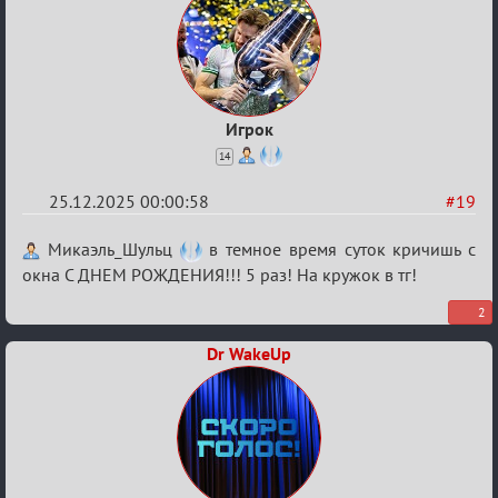
Игрок
14
25.12.2025 00:00:58
#19
Re:
Микаэль_Шульц
в темное время суток кричишь с
Вечеринка
окна С ДНЕМ РОЖДЕНИЯ!!! 5 раз! На кружок в тг!
2
Dr WakeUp