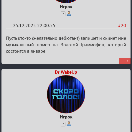
Игрок
7
25.12.2025 22:00:55
#20
Re:
Пусть кто-то (желательно дебютант) запишет и скинет мне
Вечеринка
музыкальный номер на Золотой Граммофон, который
состоится в январе
1
Dr WakeUp
Игрок
7