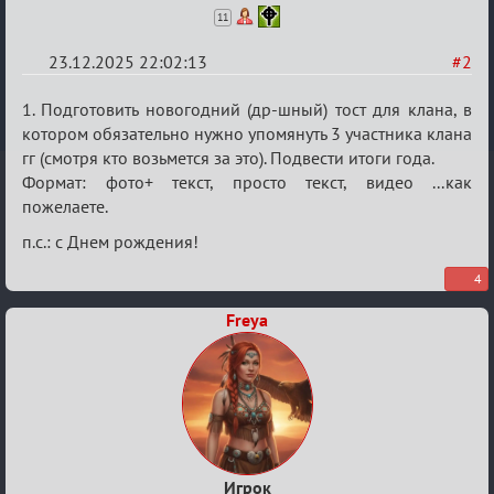
11
23.12.2025 22:02:13
#2
Re:
1. Подготовить новогодний (др-шный) тост для клана, в
Вечеринка
котором обязательно нужно упомянуть 3 участника клана
гг (смотря кто возьмется за это). Подвести итоги года.
Формат: фото+ текст, просто текст, видео ...как
пожелаете.
п.с.: с Днем рождения!
4
Freya
Игрок