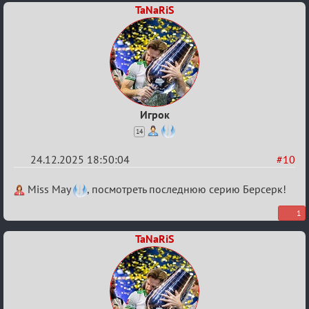
TaNaRiS
Игрок
14
24.12.2025 18:50:04
#10
Re:
Miss May
, посмотреть последнюю серию Берсерк!
Вечеринка
1
TaNaRiS