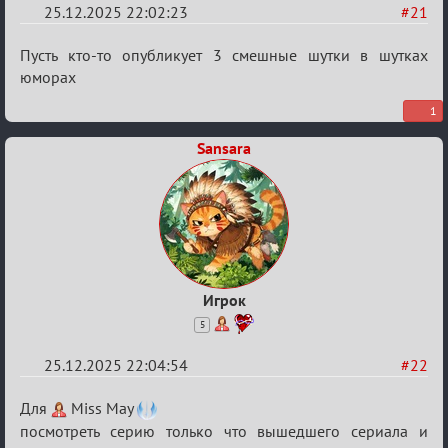
25.12.2025 22:02:23
#21
Re:
Пусть кто-то опубликует 3 смешные шутки в шутках
Вечеринка
юморах
1
Sansara
Игрок
5
25.12.2025 22:04:54
#22
Re:
Для
Miss May
Вечеринка
посмотреть серию только что вышедшего сериала и