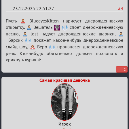
23.12.2025 22:51:27
#4
Re:
Пусть
BlueeyesKitten нарисует днерожденнвскую
Вечеринка
открытку,
Вешатель
споет днерожденневскую
песню,
lost надует днерожденнеские шарики,
Барсик
покажет какое-нибудь днерожденневское
слайд-шоу,
Веро
произнесет днерожденневскую
речь. Кто-нибудь обязательно должен похлопать и
крикнуть «ура» 🎉
2
Самая красивая девочка
Игрок