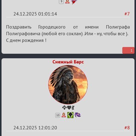
9
24.12.2025 01:01:14
#7
Re:
Поздравить Городецкого от имени Полиграфа
Вечеринка
Полиграфовича (любой его соклан) .Или - ну, чтобы все ).
С днем рождения !
1
Снежный Барс
🦅💖💃
10
24.12.2025 12:01:20
#8