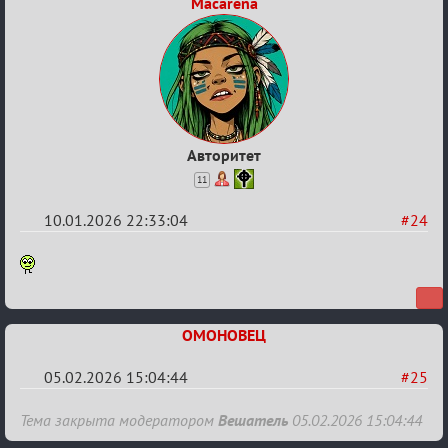
Macarena
Авторитет
11
10.01.2026 22:33:04
#24
Re:
Вечеринка
ОМОНОВЕЦ
05.02.2026 15:04:44
#25
Re:
Тема закрыта модератором
Вешатель
05.02.2026 15:04:44
Вечеринка