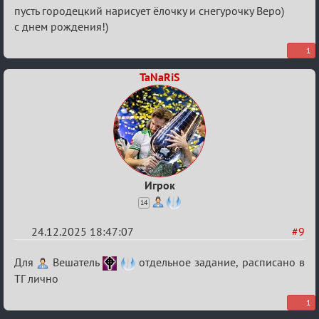
Re:
пусть городецкий нарисует ёлочку и снегурочку Веро)
Вечеринка
с днем рождения!)
1
TaNaRiS
Игрок
14
24.12.2025 18:47:07
#9
Re:
Для
Вешатель
отдельное задание, расписано в
Вечеринка
ТГ лично
1