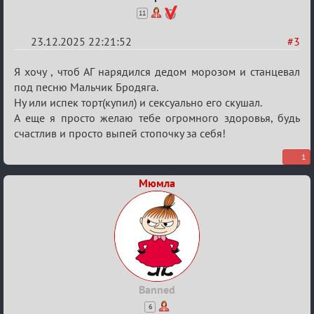
11
23.12.2025 22:21:52
#3
Re:
Я хочу , чтоб АГ нарядился дедом морозом и станцевал
Вечеринка
под песню Мальчик Бродяга.
Ну или испек торт(купил) и сексуально его скушал.
А еще я просто желаю тебе огромного здоровья, будь
счастлив и просто выпей стопочку за себя!
1
Мюмла
Banned
6