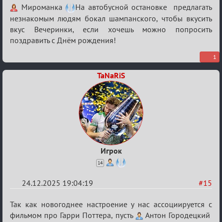
Re:
Мироманка
На автобусной остановке предлагать
Вечеринка
незнакомым людям бокал шампанского, чтобы вкусить
вкус Вечеринки, если хочешь можно попросить
поздравить с Днём рождения!
1
TaNaRiS
Игрок
14
24.12.2025 19:04:19
#15
Re:
Так как новогоднее настроение у нас ассоциируется с
Вечеринка
фильмом про Гарри Поттера, пусть
Антон Городецкий