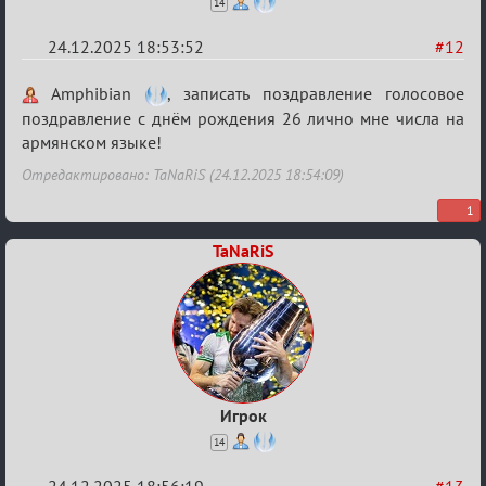
14
24.12.2025 18:53:52
#12
Re:
Amphibian
, записать поздравление голосовое
Вечеринка
поздравление с днём рождения 26 лично мне числа на
армянском языке!
Отредактировано: TaNaRiS (24.12.2025 18:54:09)
1
TaNaRiS
Игрок
14