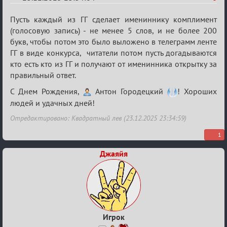
Re:
Пусть каждый из ГГ сделает имениннику комплимент
Вечеринка
(голосовую запись) - не менее 5 слов, и не более 200
букв, чтобы потом это было выложено в телеграмм ленте
ГГ в виде конкурса, читатели потом пусть догадываются
кто есть кто из ГГ и получают от именинника открытку за
правильный ответ.
С Днем Рождения,
Антон Городецкий
! Хороших
людей и удачных дней!
Отредактировано: Квадратный лев (23.12.2025 23:34:59)
1
Джаяйя
Игрок