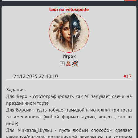
Ledi на velosipede
Игрок
7
24.12.2025 22:40:10
#17
Re:
Задания:
Вечеринка
Для Веро - сфотографировать как АГ задувает свечи на
праздничном торте
Для Барсик - пусть побудет тамадой и исполнит три тоста
за именинника (любой формат: аудио, видео , что-то
иное)
Для Микаэль_Шульц - пусть любым способом сделает
картинку/рисунок праздничной вечеринки, на котором