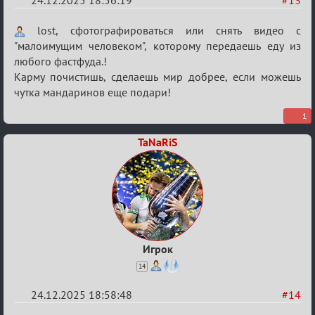
24.12.2025 18:56:19
#13
Re:
lost, сфотографироваться или снять видео с
Вечеринка
"малоимущим человеком", которому передаешь еду из
любого фастфуда.!
Карму почистишь, сделаешь мир добрее, если можешь
чутка мандаринов еще подари!
1
TaNaRiS
Игрок
14
24.12.2025 18:58:48
#14