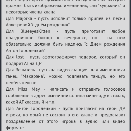
должны быть изображены: именинник, сам "художник" и
некоторые члены клана
Для Majorka - пусть исполнит только припев из песни
Аллегровой "с днём рождения"
Для BlueeyesKitten - пусть приготовит любое
праздничное блюдо к вечеринке, но на нём
обязательно должна быть надпись "с Днем рождения
Антон Городецкий"
Для lost - пусть сфотографирует подарок, который он
подарит АГ на ДР
Для Вешатель - пусть на видео станцует для именинника
танец "Макарэна", можно подпевать танцуя, но это
необязательно.
Для Miss May - написать и отправить голосовое
сообщение в адрес именинника: типа мини-оду в стихах,
какой АГ классный и т.п.
Для Антон Городецкий - пусть пригласит на свой ДР
игрока, который не состоит в его клане и предоставит
поздравление от этого игрока в аудио или видео
формате.