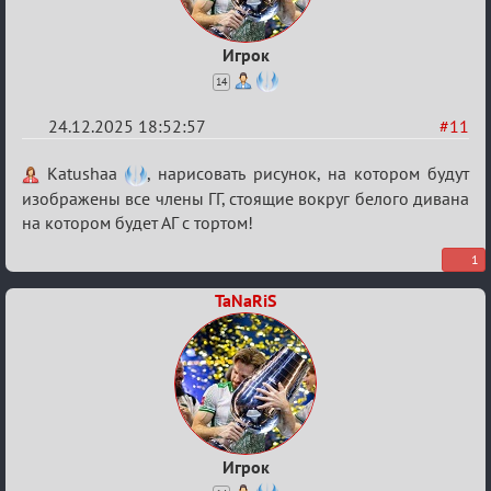
Игрок
14
24.12.2025 18:52:57
#11
Re:
Katushaa
, нарисовать рисунок, на котором будут
Вечеринка
изображены все члены ГГ, стоящие вокруг белого дивана
на котором будет АГ с тортом!
1
TaNaRiS
Игрок