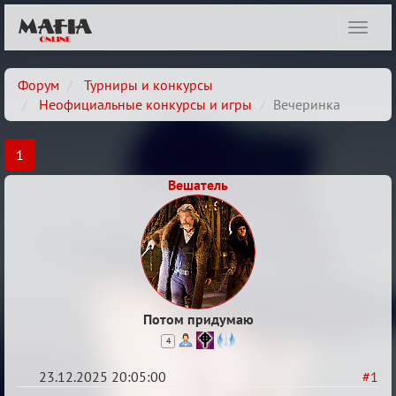
Показ
навиг
Форум
Турниры и конкурсы
Неофициальные конкурсы и игры
Вечеринка
1
Вешатель
Потом придумаю
4
23.12.2025 20:05:00
#1