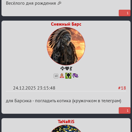
Весёлого дня рождения 🎉
1
Снежный Барс
🦅💖💃
10
24.12.2025 23:15:48
#18
Re:
для Барсика - погладить котика (кружочком в телеграм)
Вечеринка
1
TaNaRiS