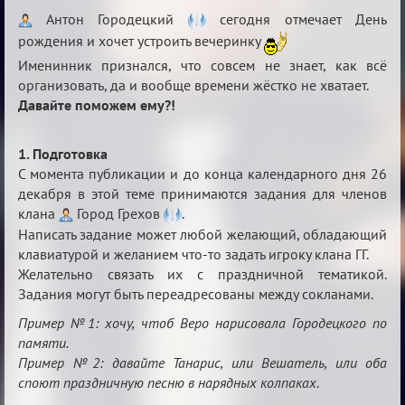
Вечеринка
Антон Городецкий
сегодня отмечает День
рождения и хочет устроить вечеринку
Именинник признался, что совсем не знает, как всё
организовать, да и вообще времени жёстко не хватает.
Давайте поможем ему?!
1. Подготовка
С момента публикации и до конца календарного дня 26
декабря в этой теме принимаются задания для членов
клана
Город Грехов
.
Написать задание может любой желающий, обладающий
клавиатурой и желанием что-то задать игроку клана ГГ.
Желательно связать их с праздничной тематикой.
Задания могут быть переадресованы между сокланами.
Пример №1: хочу, чтоб Веро нарисовала Городецкого по
памяти.
Пример №2: давайте Танарис, или Вешатель, или оба
споют праздничную песню в нарядных колпаках.