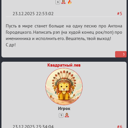
6
23.12.2025 22:53:02
#5
Re:
Пусть в мире станет больше на одну песню про Антона
Вечеринка
Городецкого. Написать рэп (на худой конец рок/поп) про
именинника и исполнить его. Вешатель, твой выход!
С др!
3
Квадратный лев
Игрок
9
23.12.2025 23:34:04
#6