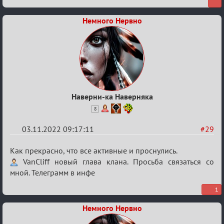
Немного Нервно
Наверни-ка Наверняка
8
03.11.2022 09:17:11
#29
Re:
Как прекрасно, что все активные и проснулись.
Боги
VanCliff новый глава клана. Просьба связаться со
мной. Телеграмм в инфе
мафии
1
Немного Нервно