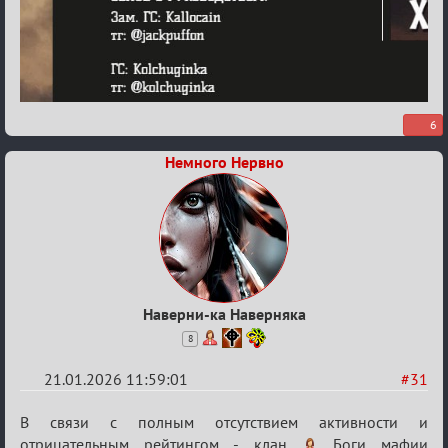
6
Немного Нервно
Наверни-ка Наверняка
8
21.01.2026 11:59:01
#31
Re:
В связи с полным отсутствием активности и
отрицательным рейтингом - клан
Боги мафии