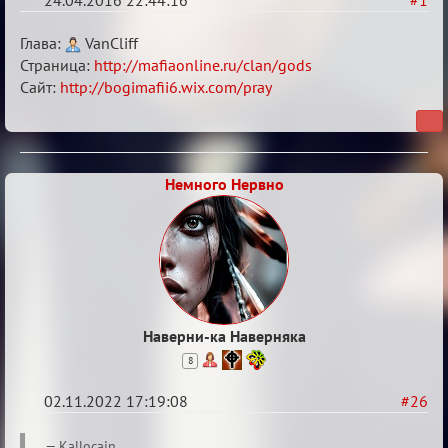
24.04.2016 22:44:16
#1
Боги
Глава:
VanCliff
мафии
Страница:
http://mafiaonline.ru/clan/gods
Сайт:
http://bogimafii6.wix.com/pray
Немного Нервно
Наверни-ка Наверняка
8
02.11.2022 17:19:08
#26
Re:
Kallocain