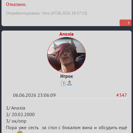
Отказано.
Отредактировано: Vera (07.06.2026 18:57:55)
3
Anoxia
Игрок
3
06.06.2026 23:06:09
#347
Re:
1/ Anoxia
Заявки
2/ 20.02.2000
3/ ок/опр
в
Пора уже сесть за стол с бокалом вина и обсудить ещё
Авторитеты²