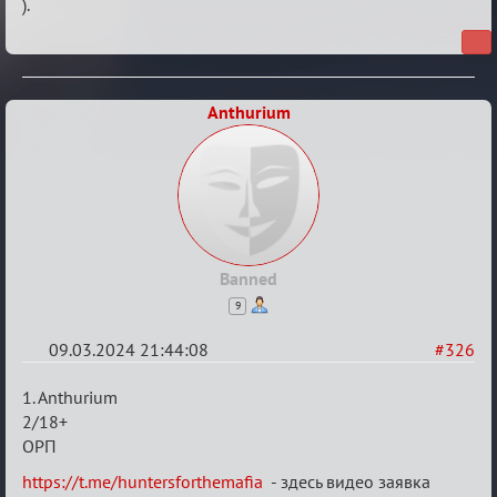
).
Anthurium
Banned
9
09.03.2024 21:44:08
#326
Re:
1. Anthurium
Заявки
2/18+
ОРП
в
Авторитеты²
https://t.me/huntersforthemafia
- здесь видео заявка