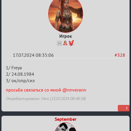
Игрок
11
17.07.2024 08:35:06
#328
Re:
1/ Freya
Заявки
2/ 24.08.1984
3/ ок/опр/сиэ
в
Авторитеты²
просьба связаться со мной @nnverann
Отредактировано: Vera (23.07.2024 08:48:58)
3
September