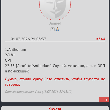
Banned
9
01.03.2026 21:03:37
#344
Re:
1. Anthurium
Заявки
2/18+
ОРП
в
22:55 [Лето] to[Anthurium] Слушай, может подашь в ОРП
Авторитеты²
и поможешь?)
Думаю, стоило сразу Лето ответить, чтобы глупости не
говорил.
Отредактировано: Vera (18.03.2026 22:18:12)
3
Якудза