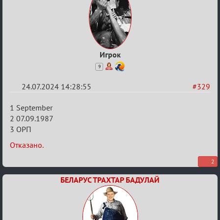
Игрок
9
24.07.2024 14:28:55
#329
Re:
1 September
Заявки
2 07.09.1987
3 ОРП
в
Авторитеты²
Отказано.
2
БЕЛАРУС ТРАХТАР БАДУЛАЙ