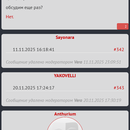
в
Авторитеты²
обсудим еще раз?
Нет.
2
Sayonara
11.11.2025 16:18:41
#342
Re:
Сообщение удалено модератором
Vera
11.11.2025 23:09:51
Заявки
в
YAKOVELLI
Авторитеты²
20.11.2025 17:24:17
#343
Re:
Сообщение удалено модератором
Vera
20.11.2025 17:30:19
Заявки
в
Anthurium
Авторитеты²