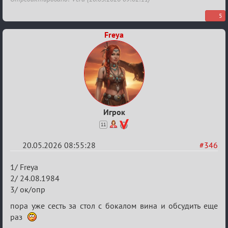
5
Freya
Игрок
11
20.05.2026 08:55:28
#346
Re:
1/ Freya
Заявки
2/ 24.08.1984
3/ ок/опр
в
Авторитеты²
пора уже сесть за стол с бокалом вина и обсудить еще
раз