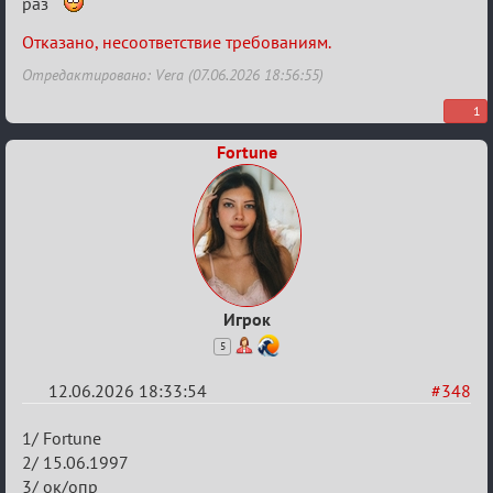
раз
Отказано, несоответствие требованиям.
Отредактировано: Vera (07.06.2026 18:56:55)
1
Fortune
Игрок
5
12.06.2026 18:33:54
#348
Re:
1/ Fortune
Заявки
2/ 15.06.1997
3/ ок/опр