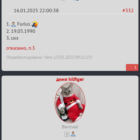
16.01.2025 22:00:38
#332
Re:
1.
Furius
Заявки
2. 19.05.1990
3. сиэ
в
Авторитеты²
отказано, п.3
Отредактировано: Vera (27.01.2025 09:22:27)
3
диня hilfiger
Banned
1