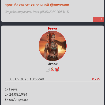
Авторитеты²
просьба связаться со мной @nnverann
Отредактировано: Vera (05.09.2025 20:33:15)
13
Freya
Игрок
11
05.09.2025 10:33:40
#339
Re:
1/ Freya
Заявки
2/ 24.08.1984
3/ ок/опр/сиэ
в