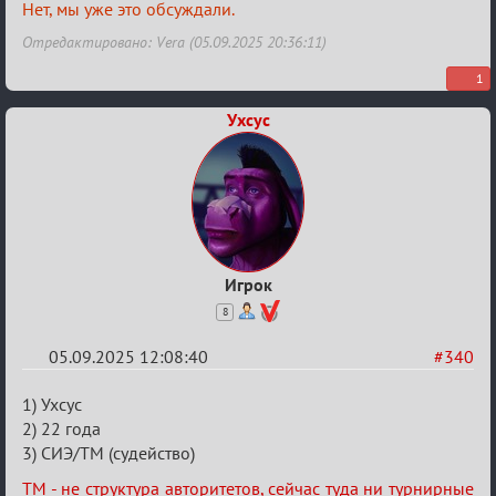
Авторитеты²
Нет, мы уже это обсуждали.
Отредактировано: Vera (05.09.2025 20:36:11)
1
Ухсус
Игрок
8
05.09.2025 12:08:40
#340
Re:
1) Ухсус
Заявки
2) 22 года
3) СИЭ/ТМ (судейство)
в
Авторитеты²
ТМ - не структура авторитетов, сейчас туда ни турнирные