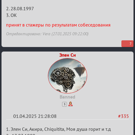
2. 28.08.1997
3. ОК
принят в стажеры по результатам собеседования
Отредактировано: Vera (27.01.2025 09:22:00)
7
Элен Си
Banned
5
01.04.2025 21:28:08
#335
Re:
1. Элен Си, Акира, Chiquitita, Моя душа горит и т.д