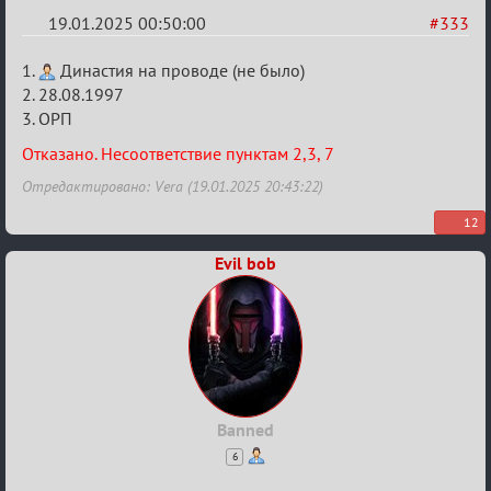
19.01.2025 00:50:00
#333
Re:
1.
Династия на проводе (не было)
Заявки
2. 28.08.1997
3. ОРП
в
Авторитеты²
Отказано. Несоответствие пунктам 2,3, 7
Отредактировано: Vera (19.01.2025 20:43:22)
12
Evil bob
Banned
6