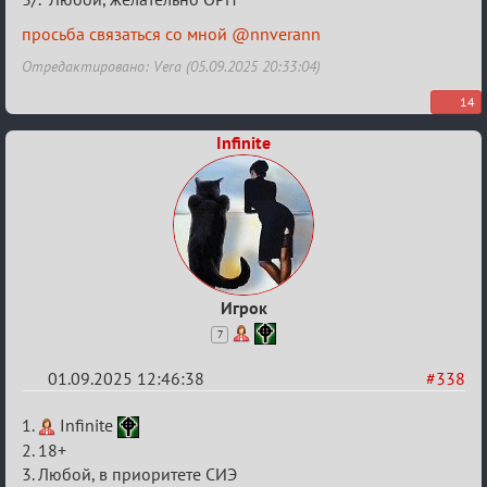
в
Авторитеты²
просьба связаться со мной @nnverann
Отредактировано: Vera (05.09.2025 20:33:04)
14
Infinite
Игрок
7
01.09.2025 12:46:38
#338
Re:
1.
Infinite
Заявки
2. 18+
3. Любой, в приоритете СИЭ
в