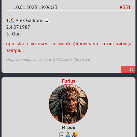
10.01.2025 19:06:23
#331
Re:
1.
Alex Galkoni
Заявки
2.4.07.1987
3. Орп
в
Авторитеты²
просьба связаться со мной @nnverann когда-нибудь
завтра...
Отредактировано: Vera (14.01.2025 18:59:25)
15
Furius
Игрок
12