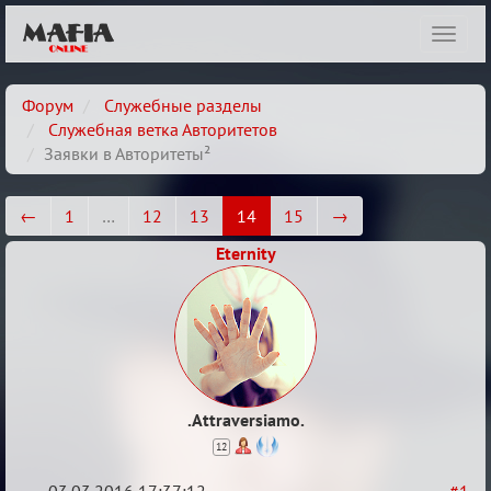
Показ
навиг
Форум
Служебные разделы
Служебная ветка Авторитетов
Заявки в Авторитеты²
←
1
…
12
13
14
15
→
Eternity
.Attraversiamo.
12