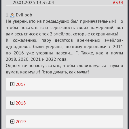
20.01.2025 13:35:04
#334
Re:
1.
Evil bob
Заявки
Не уверен, кто из предыдущих был примечательным! Но
чтобы показать всю серьезность своих намерений, вот
в
вам весь список с тех 2 эмейлов, которые сохранились!
Авторитеты²
К сожалению, пару десятков временных эмейлов-
однодневок были утеряны, поэтому персонажи с 2011
по 2016 уже утеряны навеки... F. Также, как и почты
2018, 2020, 2021 и 2022 года.
Одно я точно могу сказать, чтобы словить мульта - нужно
думать как мульт! Готов думать, как мульт!
2017
2018
2019