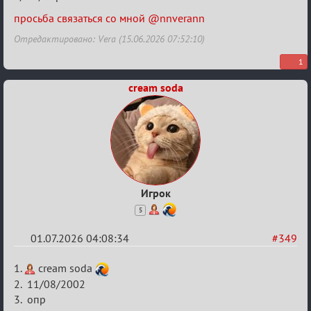
в
Авторитеты²
просьба связаться со мной @nnverann
Отредактировано: Vera (15.06.2026 07:52:10)
1
cream soda
Игрок
5
01.07.2026 04:08:34
#349
Re:
1.
cream soda
Заявки
2. 11/08/2002
3. опр
в