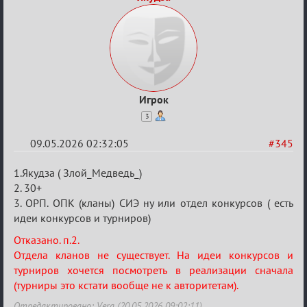
Игрок
3
09.05.2026 02:32:05
#345
Re:
1.Якудза ( Злой_Медведь_)
Заявки
2. 30+
3. ОРП. ОПК (кланы) СИЭ ну или отдел конкурсов ( есть
в
идеи конкурсов и турниров)
Авторитеты²
Отказано. п.2.
Отдела кланов не существует. На идеи конкурсов и
турниров хочется посмотреть в реализации сначала
(турниры это кстати вообще не к авторитетам).
Отредактировано: Vera (20.05.2026 09:02:11)