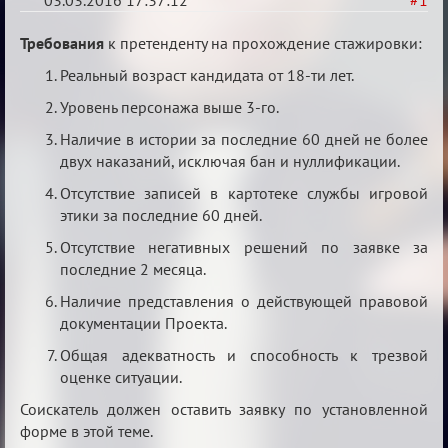
03.03.2016 17:37:12
#1
Заявки
Требования
к претенденту на прохождение стажировки:
в
Реальный возраст кандидата от 18-ти лет.
Авторитеты²
Уровень персонажа выше 3-го.
Наличие в истории за последние 60 дней не более
двух наказаний, исключая бан и нуллификации.
Отсутствие записей в картотеке службы игровой
этики за последние 60 дней.
Отсутствие негативных решений по заявке за
последние 2 месяца.
Наличие представления о действующей правовой
документации Проекта.
Общая адекватность и способность к трезвой
оценке ситуации.
Соискатель должен оставить заявку по установленной
форме в этой теме.