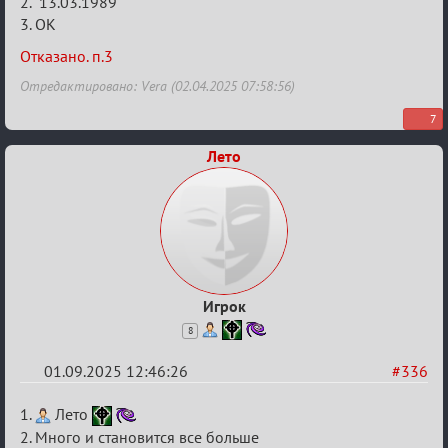
Заявки
2. 13.03.1989
3. ОК
в
Авторитеты²
Отказано. п.3
Отредактировано: Vera (02.04.2025 07:58:56)
7
Лето
Игрок
8
01.09.2025 12:46:26
#336
Re:
1.
Лето
Заявки
2. Много и становится все больше