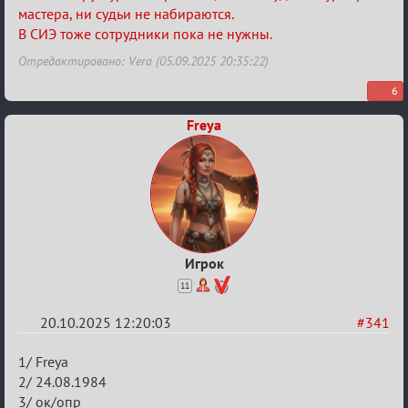
мастера, ни судьи не набираются.
В СИЭ тоже сотрудники пока не нужны.
Отредактировано: Vera (05.09.2025 20:35:22)
6
Freya
Игрок
11
20.10.2025 12:20:03
#341
Re:
1/ Freya
Заявки
2/ 24.08.1984
3/ ок/опр