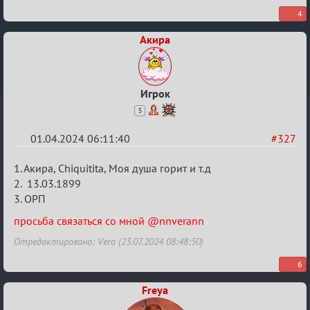
4
Акира
Игрок
5
01.04.2024 06:11:40
#327
Re:
1. Акира, Chiquitita, Моя душа горит и т.д
Заявки
2. 13.03.1899
3. ОРП
в
Авторитеты²
просьба связаться со мной @nnverann
Отредактировано: Vera (23.07.2024 08:48:50)
6
Freya