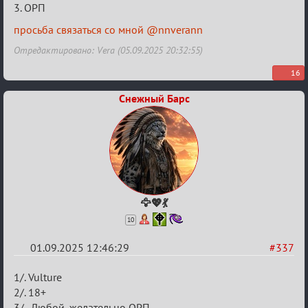
3. ОРП
в
Авторитеты²
просьба связаться со мной @nnverann
Отредактировано: Vera (05.09.2025 20:32:55)
16
Снежный Барс
🦅💖💃
10
01.09.2025 12:46:29
#337
Re:
1/. Vulture
Заявки
2/. 18+
3/. Любой, желательно ОРП