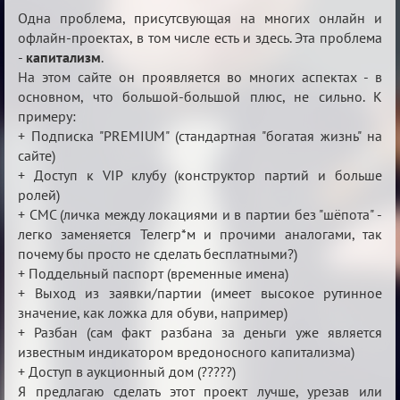
Отмена
Одна проблема, присутсвующая на многих онлайн и
Капитализма
офлайн-проектах, в том числе есть и здесь. Эта проблема
-
капитализм
.
На этом сайте он проявляется во многих аспектах - в
основном, что большой-большой плюс, не сильно. К
примеру:
+ Подписка "PREMIUM" (стандартная "богатая жизнь" на
сайте)
+ Доступ к VIP клубу (конструктор партий и больше
ролей)
+ СМС (личка между локациями и в партии без "шёпота" -
легко заменяется Телегр*м и прочими аналогами, так
почему бы просто не сделать бесплатными?)
+ Поддельный паспорт (временные имена)
+ Выход из заявки/партии (имеет высокое рутинное
значение, как ложка для обуви, например)
+ Разбан (сам факт разбана за деньги уже является
известным индикатором вредоносного капитализма)
+ Доступ в аукционный дом (?????)
Я предлагаю сделать этот проект лучше, урезав или