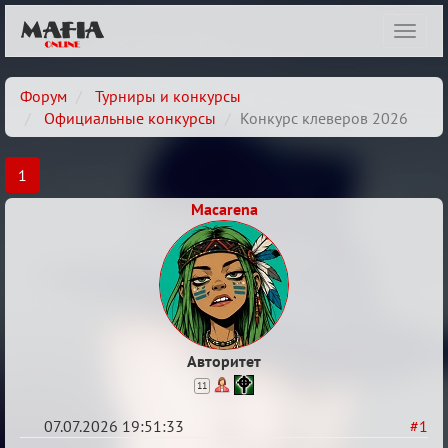
Показ
навиг
Форум
Турниры и конкурсы
Официальные конкурсы
Конкурс клеверов 2026
1
Macarena
Авторитет
11
07.07.2026 19:51:33
#1