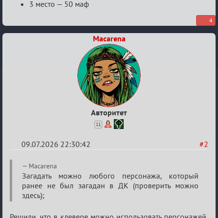
3 место — 50 маф
4
Macarena
Авторитет
11
09.07.2026 22:30:42
#2
Re:
Macarena
Конкурс
Загадать можно любого персонажа, который
ранее не был загадан в ДК (проверить можно
клеверов
здесь);
2026
Решили, что в клевере можно использовать персонажей,