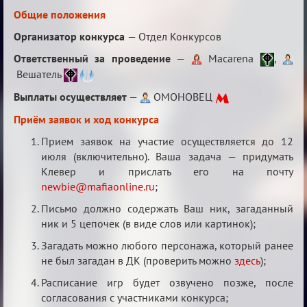
Конкурс
Общие положения
клеверов
Организатор конкурса
— Отдел Конкурсов
2026
Ответственный за проведение
—
Macarena
,
Вешатель
Выплаты осуществляет
—
ОМОНОВЕЦ
Приём заявок и ход конкурса
Прием заявок на участие осуществляется до 12
июля (включительно). Ваша задача — придумать
Клевер и прислать его на почту
newbie@mafiaonline.ru
;
Письмо должно содержать Ваш ник, загаданный
ник и 5 цепочек (в виде слов или картинок);
Загадать можно любого персонажа, который ранее
не был загадан в ДК (проверить можно
здесь
);
Расписание игр будет озвучено позже, после
согласования с участниками конкурса;