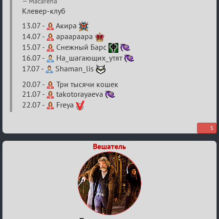
2026
Macarena
Клевер-клуб
13.07 -
Акира
14.07 -
apaapaapa
15.07 -
Снежный Барс
16.07 -
На_шагающих_утят
17.07 -
Shaman_lis
20.07 -
Три тысячи кошек
21.07 -
takotorayaeva
22.07 -
Freya
5
Вешатель