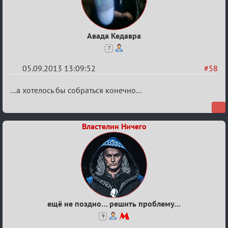
Авада Кедавра
7
05.09.2013 13:09:52
#58
Re:
...а хотелось бы собраться конечно...
Годовщина
2013
Властелин Ничего
ещё не поздно… решить проблему…
9