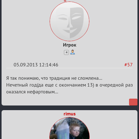
Игрок
4
05.09.2013 12:14:46
#57
Re:
Я так понимаю, что традиция не сломлена...
Годовщина
Нечетный год(да еще с окончанием 13) в очередной раз
оказался нефартовым...
2013
rimus