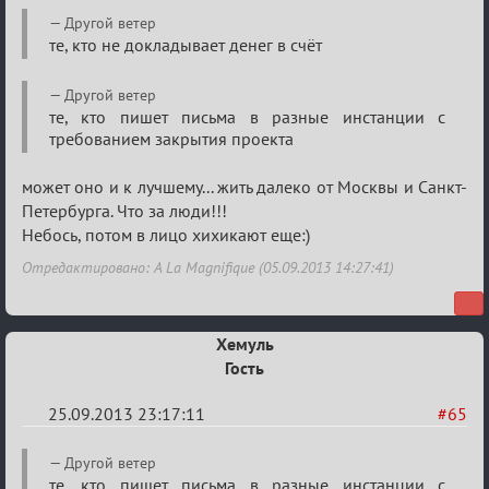
Re:
Другой ветер
Годовщина
те, кто не докладывает денег в счёт
2013
Другой ветер
те, кто пишет письма в разные инстанции с
требованием закрытия проекта
может оно и к лучшему... жить далеко от Москвы и Санкт-
Петербурга. Что за люди!!!
Небось, потом в лицо хихикают еще:)
Отредактировано: A La Magnifique (05.09.2013 14:27:41)
Хемуль
Гость
25.09.2013 23:17:11
#65
Re:
Другой ветер
те, кто пишет письма в разные инстанции с