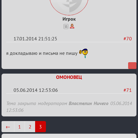
Игрок
11
17.01.2014 21:51:25
#70
Re:
я докладываю и письма не пишу
Годовщина
2013
ОМОНОВЕЦ
05.06.2014 12:53:06
#71
Re:
Тема закрыта модератором
Властелин Ничего
05.06.2014
Годовщина
12:53:06
2013
←
1
2
3