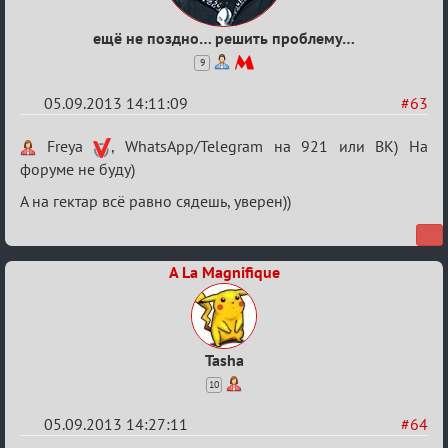
ещё не поздно… решить проблему…
9
05.09.2013 14:11:09
#63
Re:
Freya
, WhatsApp/Telegram на 921 или ВК) На
Годовщина
форуме не буду)
2013
А на гектар всё равно сядешь, уверен))
A La Magnifique
Tasha
10
05.09.2013 14:27:11
#64