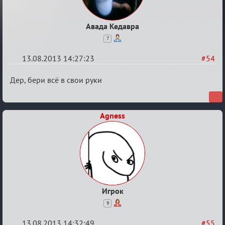
Авада Кедавра
7
13.08.2013 14:27:23
#54
Re:
Дер, бери всё в свои руки
Годовщина
2013
Agness
Игрок
9
13.08.2013 14:32:49
#55