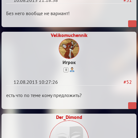
10.08.2013 21:18:38
#51
Re:
Без него вообще не вариант!
Годовщина
2013
Velikomuchennik
Игрок
8
12.08.2013 10:27:26
#52
Re:
есть что по теме кому предложить?
Годовщина
2013
Der_Dimond