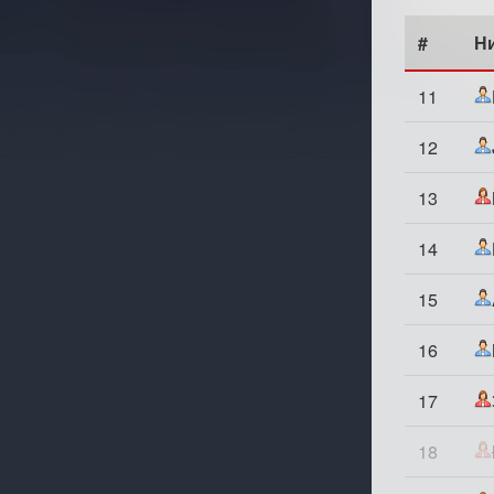
#
Н
11
12
13
14
15
16
17
18