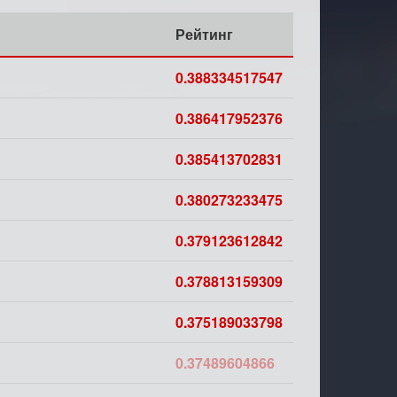
Рейтинг
0.388334517547
0.386417952376
0.385413702831
0.380273233475
0.379123612842
0.378813159309
0.375189033798
0.37489604866