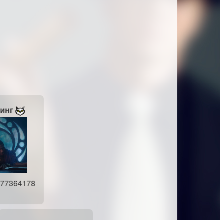
инг
977364178