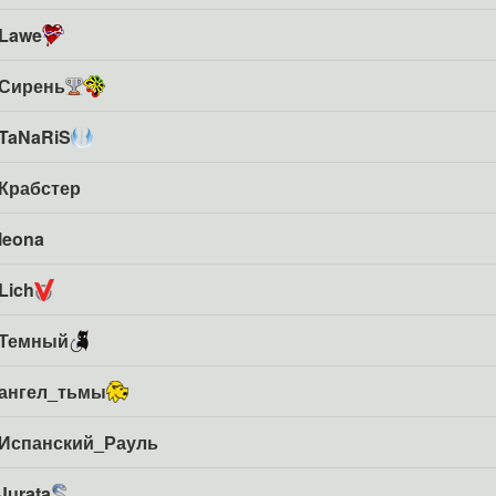
Lawe
Сирень
TaNaRiS
Крабстер
leona
Lich
Темный
ангел_тьмы
Испанский_Рауль
Jurata