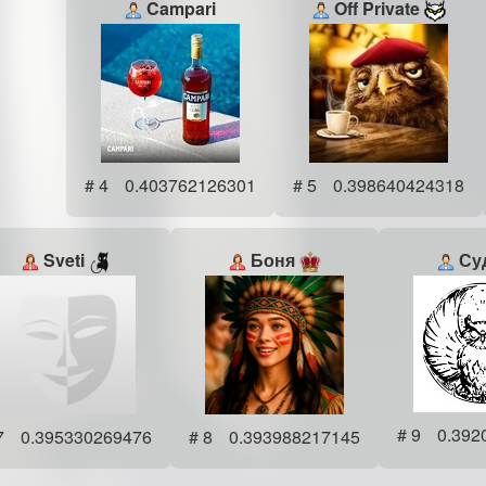
Campari
Off Private
# 4
0.403762126301
# 5
0.398640424318
Sveti
Боня
Су
# 9
0.392
7
0.395330269476
# 8
0.393988217145