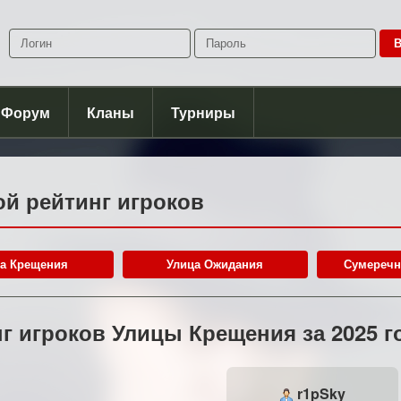
В
Форум
Кланы
Турниры
й рейтинг игроков
а Крещения
Улица Ожидания
Сумеречн
г игроков Улицы Крещения за 2025 г
r1pSky