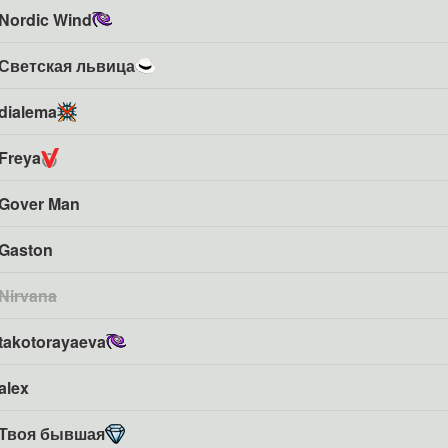
Nordic Wind
Светская львица
dialema
Freya
Gover Man
Gaston
Nirvana
takotorayaeva
alex
Твоя бывшая