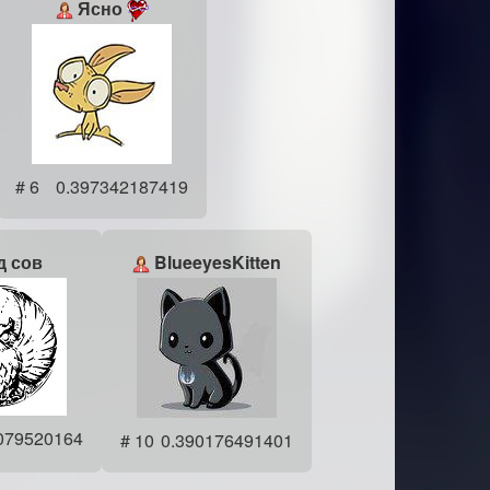
Ясно
# 6
0.397342187419
д сов
BlueeyesKitten
079520164
# 10
0.390176491401