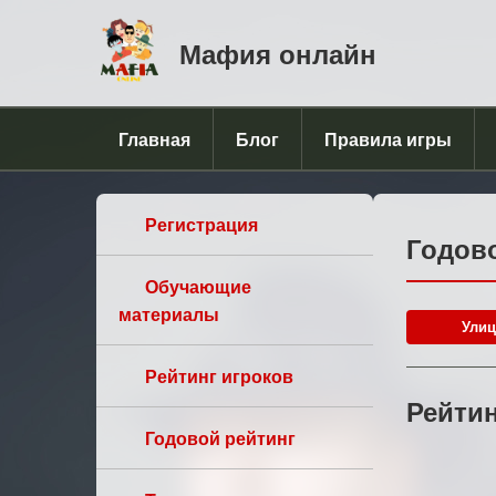
Мафия онлайн
Главная
Блог
Правила игры
Регистрация
Годово
Обучающие
материалы
Улиц
Рейтинг игроков
Рейтин
Годовой рейтинг