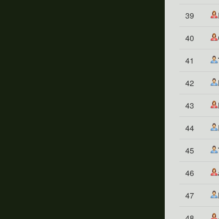
39
40
41
42
43
44
45
46
47
48