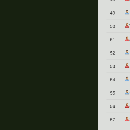
49
50
51
52
53
54
55
56
57