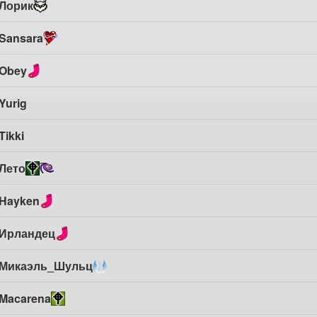
Лорик
Sansara
Obey
Yurig
Tikki
Лето
Hayken
Ирландец
Микаэль_Шульц
Macarena