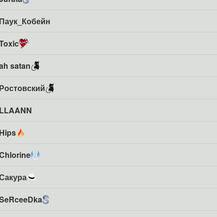
Паук_Кобейн
Toxic
ah satan
Ростовский
LLAANN
Hips
Chlorine
Сакура
SeRceeDka