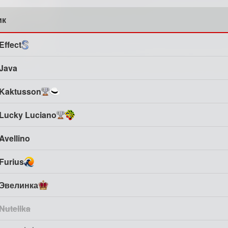
ик
Effect
Java
Kaktusson
Lucky Luciano
Avellino
Furius
Эвелинка
Nutellka