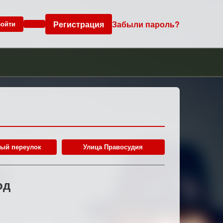
Регистрация
Забыли пароль?
ойти
ый переулок
Улица Правосудия
од