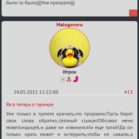
о
было то было))))Уня прекрати)))
турнире
Malogovoru
Игрок
6
24.05.2011 11:22:00
#13
Re:
Re:а теперь о турнире
а
Уне только в туалете кричать,что прорвало.Пусть берет
теперь
свои слова обратно,грязный ссыкун!Обозвал меня
моветонщицей,и даже не извинился!и еще тупой!Да он
о
только орать может и истеррить,чтобы не сажали,а
турнире