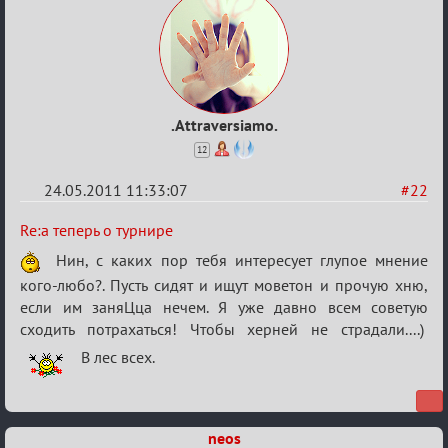
.Attraversiamo.
12
24.05.2011 11:33:07
#22
Re:
Re:а теперь о турнире
а
Нин, с каких пор тебя интересует глупое мнение
теперь
кого-любо?. Пусть сидят и ищут моветон и прочую хню,
о
если им заняЦца нечем. Я уже давно всем советую
сходить потрахаться! Чтобы херней не страдали....)
турнире
В лес всех.
neos