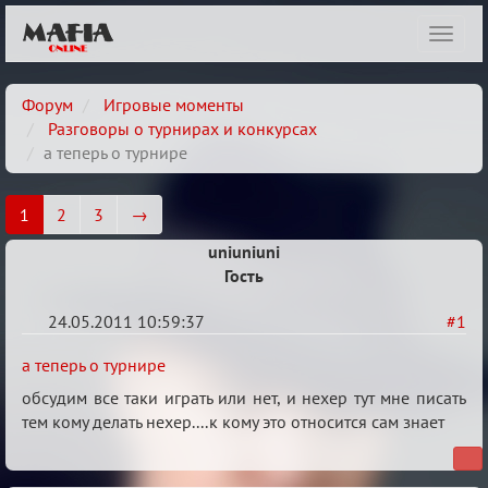
Показ
навиг
Форум
Игровые моменты
Разговоры о турнирах и конкурсах
а теперь о турнире
1
2
3
→
uniuniuni
Гость
24.05.2011 10:59:37
#1
а
а теперь о турнире
теперь
обсудим все таки играть или нет, и нехер тут мне писать
о
тем кому делать нехер....к кому это относится сам знает
турнире