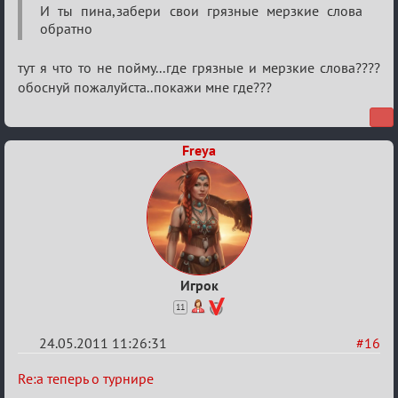
теперь
И ты пина,забери свои грязные мерзкие слова
обратно
о
турнире
тут я что то не пойму...где грязные и мерзкие слова????
обоснуй пожалуйста..покажи мне где???
Freya
Игрок
11
24.05.2011 11:26:31
#16
Re:
Re:а теперь о турнире