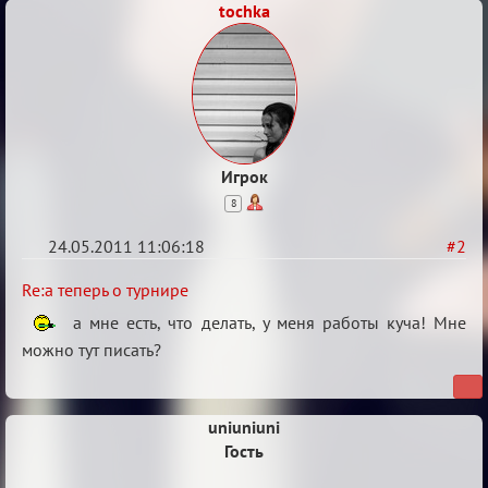
tochka
Игрок
8
24.05.2011 11:06:18
#2
Re:
Re:а теперь о турнире
а
а мне есть, что делать, у меня работы куча! Мне
теперь
можно тут писать?
о
турнире
uniuniuni
Гость