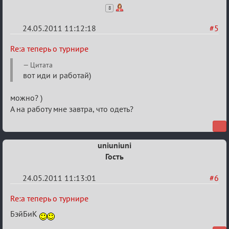
8
24.05.2011 11:12:18
#5
Re:
Re:а теперь о турнире
а
Цитата
теперь
вот иди и работай)
о
можно? )
турнире
А на работу мне завтра, что одеть?
uniuniuni
Гость
24.05.2011 11:13:01
#6
Re:
Re:а теперь о турнире
а
БэйБиК
теперь