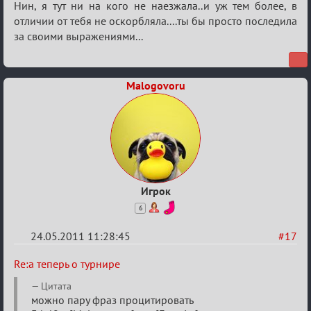
а
Нин, я тут ни на кого не наезжала..и уж тем более, в
теперь
отличии от тебя не оскорбляла....ты бы просто последила
за своими выражениями...
о
турнире
Malogovoru
Игрок
6
24.05.2011 11:28:45
#17
Re:
Re:а теперь о турнире
а
Цитата
теперь
можно пару фраз процитировать