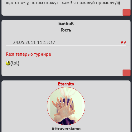
щас отвечу, потом скажут - хам!! я пожалуй промолчу)))
турнире
БэйБиК
Гость
24.05.2011 11:15:37
#9
Re:
Re:а теперь о турнире
а
{lol}
теперь
о
Eternity
турнире
.Attraversiamo.