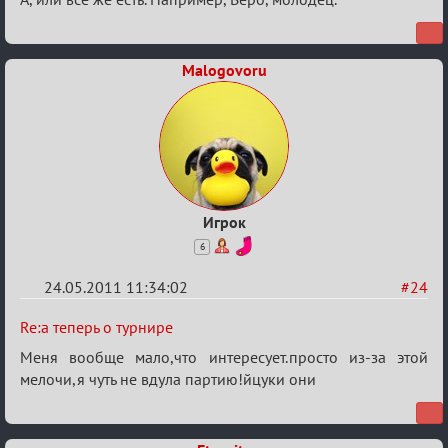
Malogovoru
Игрок
6
24.05.2011 11:34:02
#24
Re:
Re:а теперь о турнире
а
Меня вообще мало,что интересует.просто из-за этой
теперь
мелочи,я чуть не вдула партию!йцуки они
о
турнире