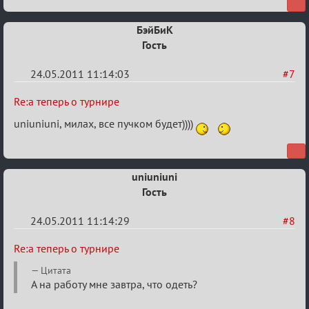
о
турнире
БэйБиК
Гость
24.05.2011 11:14:03
#7
Re:
Re:а теперь о турнире
а
uniuniuni, милах, все пучком будет))))
теперь
о
турнире
uniuniuni
Гость
24.05.2011 11:14:29
#8
Re:
Re:а теперь о турнире
а
Цитата
теперь
А на работу мне завтра, что одеть?
о