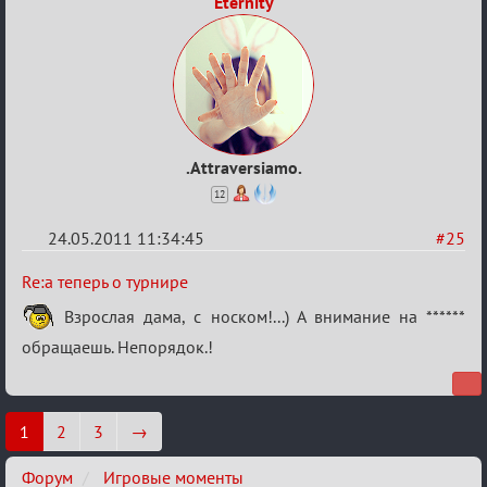
Eternity
.Attraversiamo.
12
24.05.2011 11:34:45
#25
Re:
Re:а теперь о турнире
а
Взрослая дама, с носком!...) А внимание на ******
теперь
обращаешь. Непорядок.!
о
турнире
1
2
3
→
Форум
Игровые моменты