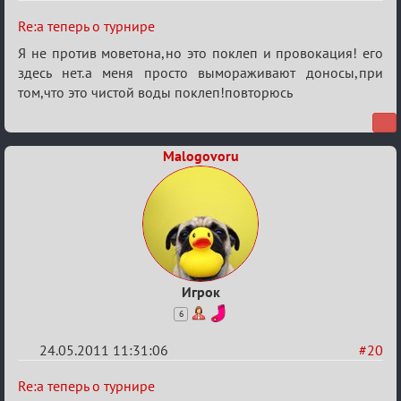
Re:
Re:а теперь о турнире
а
Я не против моветона,но это поклеп и провокация! его
теперь
здесь нет.а меня просто вымораживают доносы,при
том,что это чистой воды поклеп!повторюсь
о
турнире
Malogovoru
Игрок
6
24.05.2011 11:31:06
#20
Re:
Re:а теперь о турнире