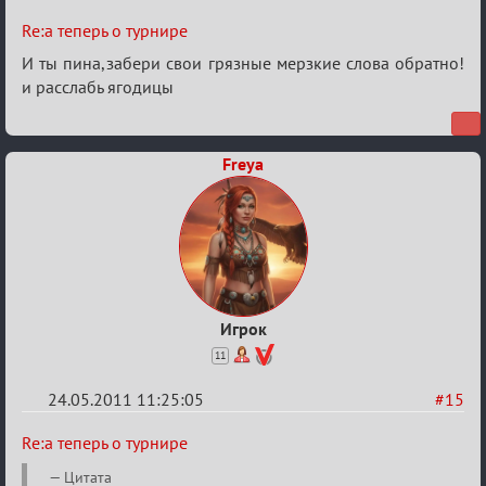
Re:
Re:а теперь о турнире
а
И ты пина,забери свои грязные мерзкие слова обратно!
теперь
и расслабь ягодицы
о
турнире
Freya
Игрок
11
24.05.2011 11:25:05
#15
Re:
Re:а теперь о турнире
а
Цитата