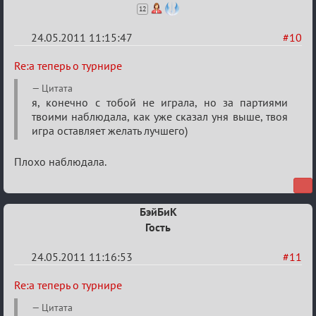
12
24.05.2011 11:15:47
#10
Re:
Re:а теперь о турнире
а
Цитата
теперь
я, конечно с тобой не играла, но за партиями
твоими наблюдала, как уже сказал уня выше, твоя
о
игра оставляет желать лучшего)
турнире
Плохо наблюдала.
БэйБиК
Гость
24.05.2011 11:16:53
#11
Re:
Re:а теперь о турнире
а
Цитата