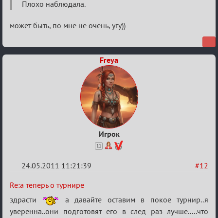
теперь
Плохо наблюдала.
о
может быть, по мне не очень, угу))
турнире
Freya
Игрок
11
24.05.2011 11:21:39
#12
Re:
Re:а теперь о турнире
а
здрасти
а давайте оставим в покое турнир..я
теперь
уверенна..они подготовят его в след раз лучше.....что