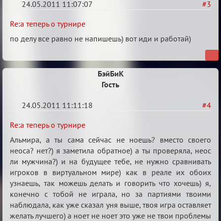
24.05.2011 11:07:07
#3
Re:
Re:а теперь о турнире
а
по делу все равно не напишешь) вот иди и работай)
теперь
о
БэйБиК
турнире
Гость
24.05.2011 11:11:18
#4
Re:
Re:а теперь о турнире
а
Альмира, а ты сама сейчас не ноешь? вместо своего
теперь
неоса? нет?) я заметила обратное) а ты проверяла, неос
ли мужчина?) и на будущее тебе, не нужно сравнивать
о
игроков в виртуальном мире) как в реале их обоих
турнире
узнаешь, так можешь делать и говорить что хочешь) я,
конечно с тобой не играла, но за партиями твоими
наблюдала, как уже сказал уня выше, твоя игра оставляет
желать лучшего) а ноет не ноет это уже не твои проблемы