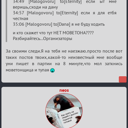
34:49 [Malogovoru] to[Eternity] если ыт мне
о
веришь,сходи на дану
турнире
34:57 [Malogovoru] to[Eternity] если я для етбя
честная
35:06 [Malogovoru] to[Dana] я не буду ходить
и кто скажет что тут НЕТ МОВЕТОНА????
Разбирайтесь...Организаторы
За своими следи.Я на тебя не наезжаю.просто после вот
таких постов твоих,какой-то неизвестный мне вообще
уни пишет в партии на 8 минуте,что мол заткнись
моветонщица и тупая
neos