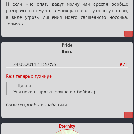
а
И если мне опять дадут молчу или арест,я вообще
теперь
разорвусь!потому что в моих распрях с уни несу потери,
в виде угрозы лишения моего священного носочка,
о
только я.
турнире
Pride
Гость
24.05.2011 11:32:55
#21
Re:
Re:а теперь о турнире
а
Цитата
теперь
Уня покинь проэкт, можно и с бейбик.)
о
Согласен, чтобы из забанили!
турнире
Eternity