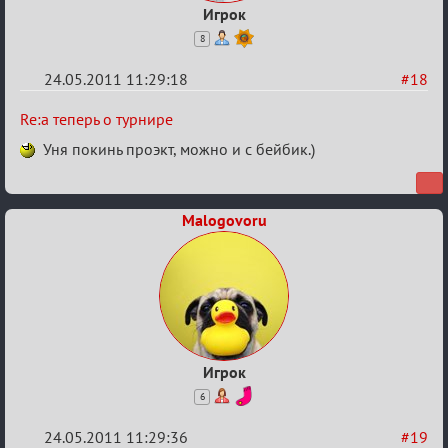
Игрок
8
24.05.2011 11:29:18
#18
Re:
Re:а теперь о турнире
а
Уня покинь проэкт, можно и с бейбик.)
теперь
о
Malogovoru
турнире
Игрок
6
24.05.2011 11:29:36
#19