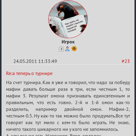
Игрок
8
24.05.2011 11:33:49
#23
Re:
Re:а теперь о турнире
а
На счет турнира. Как я уже и говорил, что надо за победу
теперь
мафии давать больше раза в три, если честным 1, то
мафии 3. Результат омона признавать единсвтенным и
о
правильным, что есть говно. 2-й и 1-й омон как-то
турнире
разделить, например двойной омон. Мафии-2,
честным-0.5. Ну как-то так можно было продумать.Все тут
говорят как тут мило с кем-то было играть. Не знаю,
ничего такого шикарного ни у кого не запомнилось.
А, или все же есть. Например, Веро, молодец.