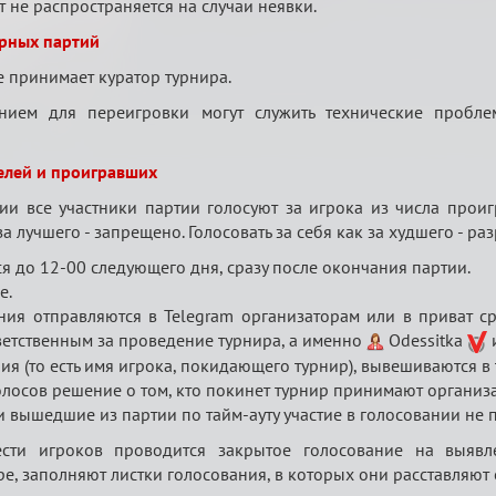
 не распространяется на случаи неявки.
рных партий
 принимает куратор турнира.
нием для переигровки могут служить технические пробл
елей и проигравших
ии все участники партии голосуют за игрока из числа проиг
 за лучшего - запрещено. Голосовать за себя как за худшего - ра
я до 12-00 следующего дня, сразу после окончания партии.
е.
ания отправляются в Telegram организаторам или в приват с
ветственным за проведение турнира, а именно
Odessitka
ния (то есть имя игрока, покидающего турнир), вывешиваются в
 голосов решение о том, кто покинет турнир принимают организ
ли вышедшие из партии по тайм-ауту участие в голосовании не
сти игроков проводится закрытое голосование на выявле
ре, заполняют листки голосования, в которых они расставляют 