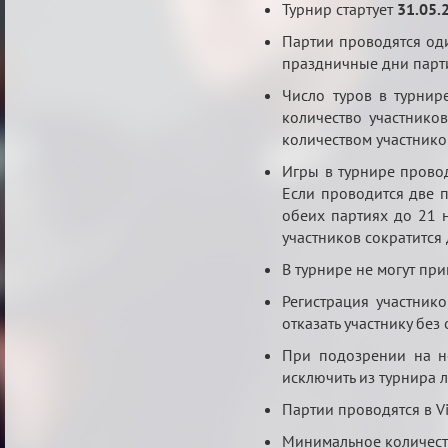
Турнир стартует
31.05.
Партии проводятся оди
праздничные дни парти
Число туров в турнир
количество участнико
количеством участнико
Игры в турнире провод
Если проводится две п
обеих партиях до 21 
участников сократится 
В турнире не могут при
Регистрация участник
отказать участнику без
При подозрении на не
исключить из турнира 
Партии проводятся в V
Минимальное количеств