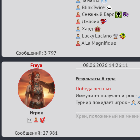
TaNaRiS
BlinkTwice
Снежный Барс
Джаяйя
Хард
Lucky Luciano
A La Magnifique
Сообщений: 3 797
Freya
08.06.2026 14:26:11
Re:
Результаты 6 тура
XVI
Победа честных
Кубок
Иммунитет получает игрок -
Вендетты
Турнир покидает игрок -
Х
Игрок
Хрен, положенный на мнени
11
Сообщений: 27 981