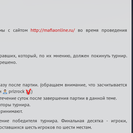
емы с сайтом
http://mafiaonline.ru/
во время проведения
равших, который, по их мнению, должен покинуть турнир.
зрешено.
разу после партии. (обращаем внимание, что засчитывается
и
prizrock
)
 течение суток после завершения партии в данной теме.
аторы турнира.
 принимают.
ние победителя турнира. Финальная десятка - игроки,
оставшихся шесть игроков по шести местам.