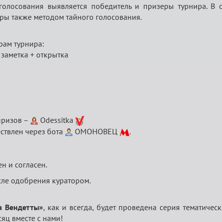
 голосования выявляется победитель и призеры турнира. В 
ры также методом тайного голосования.
рам турнира:
 заметка + открытка
призов –
Odessitka
ствлен через ботa
ОМОНОВЕЦ
.
н и согласен.
сле одобрения куратором.
а Вендетты»
, как и всегда, будет проведена серия тематичес
сяц вместе с нами!