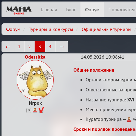
Главная
Блог
Форум
Пользовател
Форум
Турниры и конкурсы
Официальные турниры
←
1
2
3
4
→
Odessitka
14.05.2026 10:08:41
XVI
Общие положения
Кубок
Организатором турнира
Вендетты
Ответственные за пров
Название турнира:
XVI
Игрок
Место проведения турн
9
Куратор турнира —
V
Сроки и порядок проведени