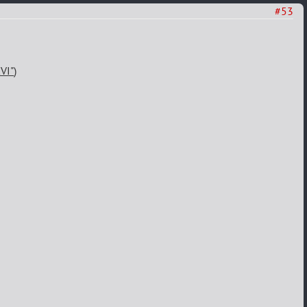
#53
VI"
)