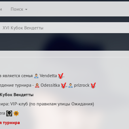
и
Поиск
XVI Кубок Вендетты
 является семья
Vendetta
.
едение турнира -
Odessitka
,
prizrock
 Кубок Вендетты
ира: VIP-клуб (по правилам улицы Ожидания)
era
я турнира