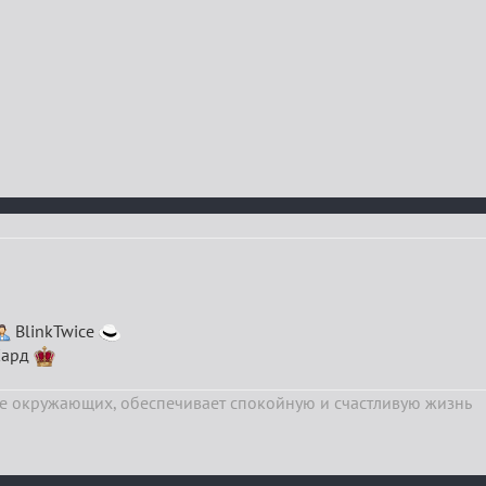
BlinkTwice
ард
е окружающих, обеспечивает спокойную и счастливую жизнь