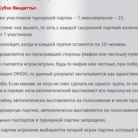
Кубок Вендетты»
о участников турнирной партии – 7, максимальное – 21.
стеме «на вылет», то есть с каждой сыгранной партией количе
т 7 участников.
изойдет, когда в каждой группе останется по 10 человек.
еделяется из проигравшей стороны (мафия или честные) путе
считается игрок/игроки, будь то мафия или честные, при побе
 решил ОМОН, то данный результат засчитывается как единств
ебя. Если маньяк за игру не смог сделать ни одного трупа, то
ка в первую ночь автоматический выставляют его персону на г
тайму, автоматически выставляется на голосование в числе пр
урнирную партию, автоматически выставляется на голосование
ьных паспортов в турнирной партии запрещено.
 партии игроками выбирается лучший игрок партии, который 