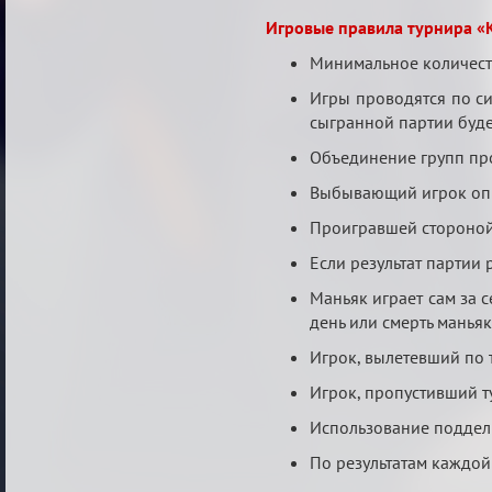
Игровые правила турнира «
Минимальное количеств
Игры проводятся по си
сыгранной партии буде
Объединение групп про
Выбывающий игрок опр
Проигравшей стороной 
Если результат партии
Маньяк играет сам за с
день или смерть манья
Игрок, вылетевший по 
Игрок, пропустивший т
Использование поддел
По результатам каждой