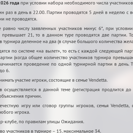
2026 года
при условии набора необходимого числа участников
н раз в день в 22.00. Партии проводятся 5 дней в неделю с во
и не проводятся.
е равно числу заявленных участников минус 6*, при условии
в превышает 21, то в данном туре проводятся две партии. Т
в турнира деленное на два (в случае большого количества жел
ятся по системе «на вылет», то есть с каждой следующей пар
артии (когда общее количество участников турнира превышае
начинается проведение по одной турнирной партии в день. Т
до 6.
нимать участие игроки, состоящие в семье Vendetta.
ов осуществляется в данной теме (регистрация продлится до
 объяснения причин.
честную игру или сговор группы игроков, семья Vendetta, 
любого игрока.
ip-клубе, по правилам улицы Ожидания.
о участников в турнире – 15. максимальное 34.