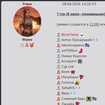
Freya
08.06.2026 14:26:33
Re:
7 тур (8 июня - понедельник
XVI
(заявка создается в
22:00
мск
Кубок
Вендетты
BlinkTwice
Игрок
Антон Городецкий
takotorayaeva
11
ххГРОБхх
Никки Короззо
Аспирант
Суд сов
Боня
Матрёшка
Fortune
TaNaRiS
Веро
Снежный Барс
Джаяйя