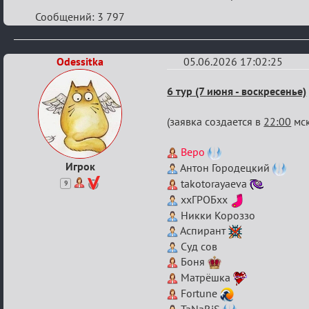
Сообщений: 3 797
Odessitka
05.06.2026 17:02:25
Re:
6 тур (7 июня - воскресенье)
XVI
(заявка создается в
22:00
мск
Кубок
Вендетты
Веро
Игрок
Антон Городецкий
takotorayaeva
9
ххГРОБхх
Никки Короззо
Аспирант
Суд сов
Боня
Матрёшка
Fortune